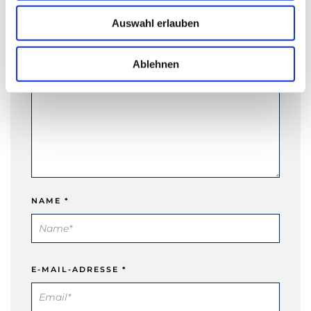
Erforderliche Felder sind mit * markiert.
u
Auswahl erlauben
KOMMENTAR
*
s
w
a
Ablehnen
h
l
NAME
*
E-MAIL-ADRESSE
*