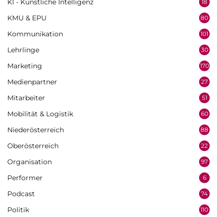
KI - Künstliche Intelligenz
18
KMU & EPU
80
Kommunikation
101
Lehrlinge
30
Marketing
170
Medienpartner
27
Mitarbeiter
51
Mobilität & Logistik
60
Niederösterreich
88
Oberösterreich
22
Organisation
97
Performer
6
Podcast
74
Politik
110