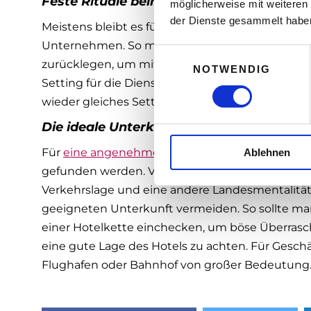
Feste Rituale beim Setting für weniger P
möglicherweise mit weiteren
der Dienste gesammelt habe
Meistens bleibt es für erfolgreiche Manager nich
Unternehmen. So müssen viele Unternehmer hier
E
zurücklegen, um mit Geschäftspartnern im Ausla
NOTWENDIG
i
Setting für die Dienstreise gewöhnt hat, sollte
n
wieder gleiches Setting beim Buchen von Flug u
w
i
Die ideale Unterkunft für eine Geschäftsr
l
Für
eine angenehme und erfolgreiche Geschäfts
Ablehnen
l
i
gefunden werden. Vor allem in fernen Ländern
g
Verkehrslage und eine andere Landesmentalität h
u
geeigneten Unterkunft vermeiden. So sollte ma
n
einer Hotelkette einchecken, um böse Überrasc
g
eine gute Lage des Hotels zu achten. Für Geschäf
s
Flughafen oder Bahnhof von großer Bedeutung
a
u
s