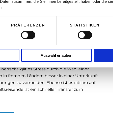
lanungsstress
 Daten zusammen, die Sie ihnen bereitgestellt haben oder die s
n.
t bei einer einmaligen Geschäftsreise in einem
zulande sehr oft die gleiche Strecke
nd in Kontakt zu bleiben. Wer sich an festes
PRÄFERENZEN
STATISTIKEN
 an diesen Planungen festhalten. Denn ein immer
nd Hotel spart Zeit und schont die Nerven.
eise finden
reise
sollte auch eine passende Unterkunft
Auswahl erlauben
, wo Verständigungsprobleme, eine ungewohnte
errscht, gilt es Stress durch die Wahl einer
n in fremden Ländern besser in einer Unterkunft
hungen zu vermeiden. Ebenso ist es ratsam auf
tsreisende ist ein schneller Transfer zum
.