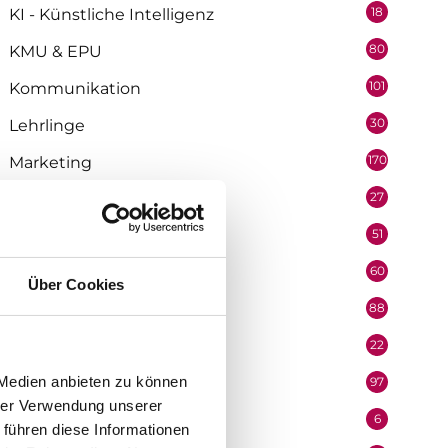
18
KI - Künstliche Intelligenz
80
KMU & EPU
101
Kommunikation
30
Lehrlinge
170
Marketing
27
Medienpartner
51
Mitarbeiter
60
Mobilität & Logistik
Über Cookies
88
Niederösterreich
22
Oberösterreich
 Medien anbieten zu können
97
Organisation
hrer Verwendung unserer
6
Performer
 führen diese Informationen