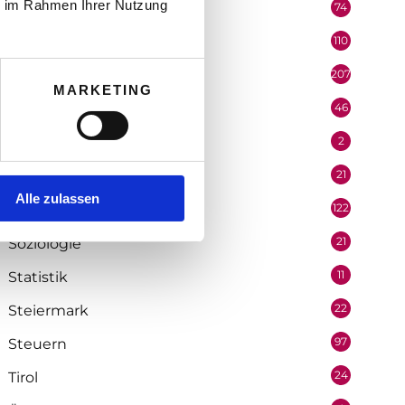
ie im Rahmen Ihrer Nutzung
74
Podcast
110
Politik
207
Portrait
MARKETING
46
Recht
2
Redaktion
21
Salzburg
Alle zulassen
122
Selbstständigkeit
21
Soziologie
11
Statistik
22
Steiermark
97
Steuern
24
Tirol