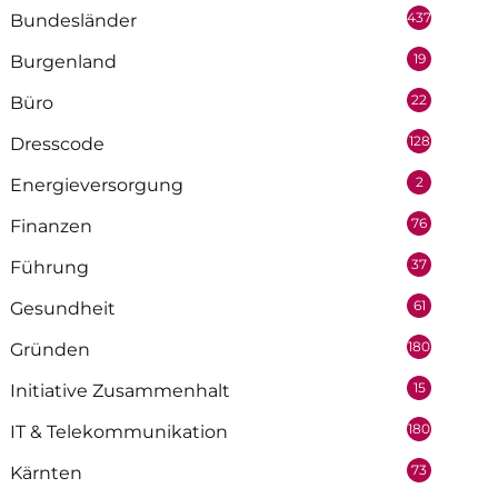
437
Bundesländer
19
Burgenland
22
Büro
128
Dresscode
2
Energieversorgung
76
Finanzen
37
Führung
61
Gesundheit
180
Gründen
15
Initiative Zusammenhalt
180
IT & Telekommunikation
73
Kärnten