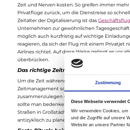
Zeit und Nerven kosten. So greifen immer meh
Privatflüge zurück, um die Dienstreise so schne
Zeitalter der Digitalisierung ist das
Geschäftsflu
Unternehmen zur gewöhnlichen Tagesgeschäft ge
möglich auch kurzfristig auf wichtige Einladun
reagieren, da sich der Flug mit einem Privatjet 
Airlines richtet. Auf diese Weise gelingt es vor a
überbrücken.
Das richtige Zeitmanagement auf Dienst
Um die Zeit während einer Dienstreise optimal 
Zustimmung
Zeitmanagement sorgen. Demnach ist es ratsam
zusammenzulegen und die Reisezeit zu verkürze
Diese Webseite verwendet 
sollte man bedenken, dass in den Stoßzeiten an
Wir verwenden Cookies, um I
Straßen in Großstädten los ist. Demnach empfieh
und die Zugriffe auf unsere 
antizyklisch zu planen, um viel Zeit einzusparen.
Website an unsere Partner fü