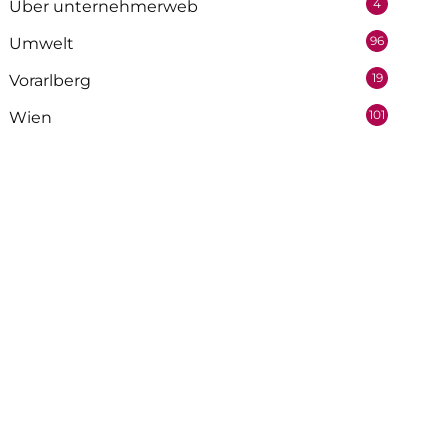
4
Über unternehmerweb
96
Umwelt
19
Vorarlberg
101
Wien