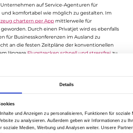
r Unternehmen auf Service-Agenturen für
ll und komfortabel wie möglich zu gestalten. Im
gzeug chartern per App
mittlerweile für
worden. Durch einen Privatjet wird es ebenfalls
gen für Businesskonferenzen im Ausland zu
nicht an die festen Zeitpläne der konventionellen
llem längere
Flugstrecken schnell und stressfrei
zu
reisen
zu nutzen, sollte man auch für ein gelungenes
Details
 verschiedene Geschäftstermine im Ausland
n, wo es sich immer anbietet. Bei den Planungen
Cookies
 Werktagen zwischen 8 und 16 Uhr viel auf den
nhalte und Anzeigen zu personalisieren, Funktionen für soziale
lt es sich die An- und Abreise ins Ausland immer
Website zu analysieren. Außerdem geben wir Informationen zu I
r soziale Medien, Werbung und Analysen weiter. Unsere Partner