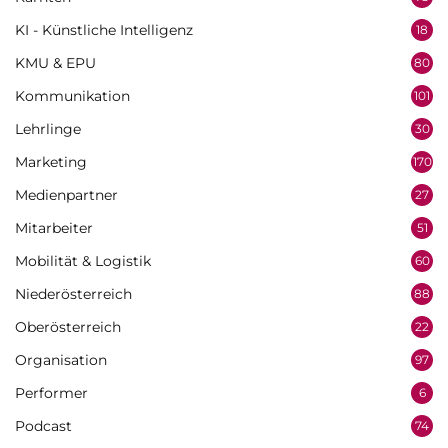
KI - Künstliche Intelligenz
18
KMU & EPU
80
Kommunikation
101
Lehrlinge
30
Marketing
170
Medienpartner
27
Mitarbeiter
51
Mobilität & Logistik
60
Niederösterreich
88
Oberösterreich
22
Organisation
97
Performer
6
Podcast
74