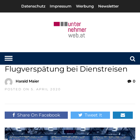
Datenschutz
Impressum
Werbung
Newsletter
Flugverspätung bei Dienstreisen
Harald Maier
0
POSTED ON 5. APRIL 2020
Share On Facebook
Tweet It