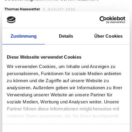
Thomas Nasswetter
3. AUGUST 2026
Zustimmung
Details
Über Cookies
READ NEXT
Home-Office
Diese Webseite verwendet Cookies
Wir verwenden Cookies, um Inhalte und Anzeigen zu
personalisieren, Funktionen für soziale Medien anbieten
zu können und die Zugriffe auf unsere Website zu
analysieren. Außerdem geben wir Informationen zu Ihrer
Leave A Reply
Verwendung unserer Website an unsere Partner für
soziale Medien, Werbung und Analysen weiter. Unsere
Ihre E-Mail-Adresse wird nicht veröffentlicht.
Partner führen diese Informationen möglicherweise mit
Erforderliche Felder sind mit * markiert.
weiteren Daten zusammen, die Sie ihnen bereitgestellt
KOMMENTAR
*
haben oder die sie im Rahmen Ihrer Nutzung der Dienste
gesammelt haben.
E