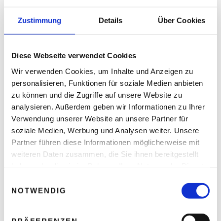
B2B Vertrieb für Unternehmen von großer Bedeutung ist,
Zustimmung
Details
Über Cookies
um langfristiges Wachstum und Profitabilität zu sichern.
Effektive Vertriebsprozesse können dazu beitragen, den
Umsatz zu steigern, die Kosten zu senken und
Diese Webseite verwendet Cookies
Kundenbeziehungen zu stärken. Standards und
regelmäßiges Training sind entscheidend, um die
Wir verwenden Cookies, um Inhalte und Anzeigen zu
Vertriebseffizienz zu verbessern und die Profitabilität zu
personalisieren, Funktionen für soziale Medien anbieten
erhöhen. Die vier Grundmechaniken für mehr
zu können und die Zugriffe auf unsere Website zu
Verkaufserfolg sind Volumen, Geschwindigkeit,
analysieren. Außerdem geben wir Informationen zu Ihrer
Touchpoints und Follow-ups mit Mehrwert sowie
Verwendung unserer Website an unsere Partner für
kontinuierliches Training. Eine digitalisierte B2B
soziale Medien, Werbung und Analysen weiter. Unsere
Vertriebstraining kann dabei helfen, die Fähigkeiten der
Partner führen diese Informationen möglicherweise mit
Vertriebsmitarbeiter zu verbessern und den Verkaufserfolg
weiteren Daten zusammen, die Sie ihnen bereitgestellt
nachhaltig zu steigern. Unternehmen sollten daher auf
haben oder die sie im Rahmen Ihrer Nutzung der Dienste
Standards und Training setzen, um ihre Vertriebsprozesse
gesammelt haben.
E
zu optimieren und langfristig erfolgreich zu sein.
NOTWENDIG
i
n
Share On Facebook
Tweet It
w