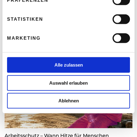
PRÄFERENZEN
i
l
l
STATISTIKEN
i
Trending Now
g
MARKETING
u
n
g
s
Alle zulassen
a
u
Auswahl erlauben
s
w
a
Ablehnen
h
l
Arbeitsschutz – Wann Hitze für Menschen