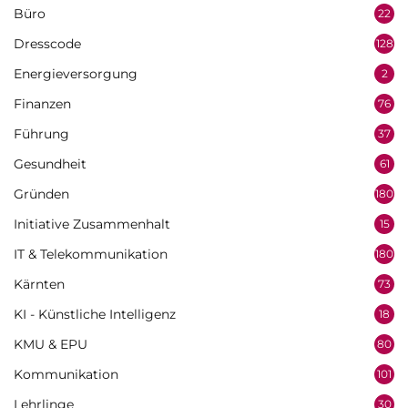
Büro
22
Dresscode
128
Energieversorgung
2
Finanzen
76
Führung
37
Gesundheit
61
Gründen
180
Initiative Zusammenhalt
15
IT & Telekommunikation
180
Kärnten
73
KI - Künstliche Intelligenz
18
KMU & EPU
80
Kommunikation
101
Lehrlinge
30