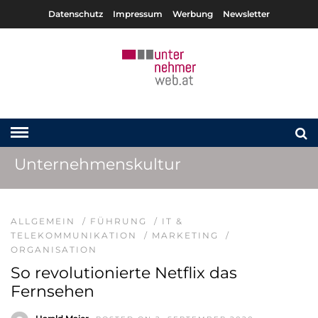
Datenschutz
Impressum
Werbung
Newsletter
Unternehmenskultur
ALLGEMEIN
/
FÜHRUNG
/
IT &
TELEKOMMUNIKATION
/
MARKETING
/
ORGANISATION
So revolutionierte Netflix das
Fernsehen