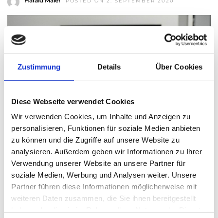
Harald Maier
POSTED ON 2. SEPTEMBER 2020
Zustimmung
Details
Über Cookies
Diese Webseite verwendet Cookies
Wir verwenden Cookies, um Inhalte und Anzeigen zu
personalisieren, Funktionen für soziale Medien anbieten
zu können und die Zugriffe auf unsere Website zu
analysieren. Außerdem geben wir Informationen zu Ihrer
Verwendung unserer Website an unsere Partner für
Quelle: Tumisu Der erfolgreiche amerikanische
soziale Medien, Werbung und Analysen weiter. Unsere
Streaming-Anbieter Netflix hat in den letzten Jahren eine
Partner führen diese Informationen möglicherweise mit
unglaubliche Erfolgsgeschichte hingelegt. Der Aufstieg
weiteren Daten zusammen, die Sie ihnen bereitgestellt
vom Video-Versandhändler zum Star der
haben oder die sie im Rahmen Ihrer Nutzung der Dienste
Unterhaltungsbranche steht im Mittelpunkt eines neuen