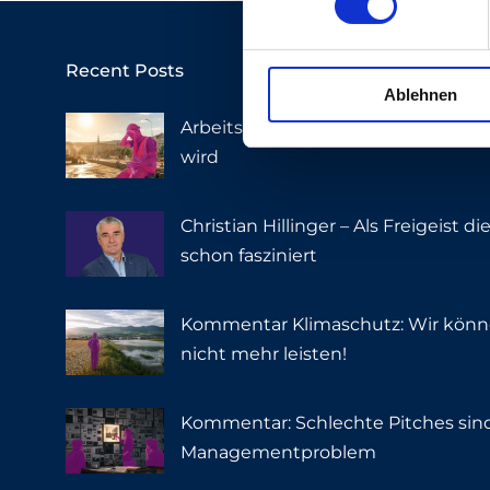
w
i
l
Recent Posts
Ablehnen
l
i
Arbeitsschutz – Wann Hitze für Me
g
wird
u
n
Christian Hillinger – Als Freigeist 
g
s
schon fasziniert
a
u
Kommentar Klimaschutz: Wir könn
s
nicht mehr leisten!
w
a
h
Kommentar: Schlechte Pitches sind
l
Managementproblem