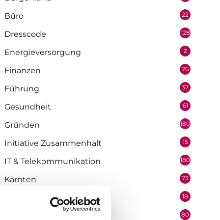
22
Büro
128
Dresscode
2
Energieversorgung
76
Finanzen
37
Führung
61
Gesundheit
180
Gründen
15
Initiative Zusammenhalt
180
IT & Telekommunikation
73
Kärnten
18
KI - Künstliche Intelligenz
80
KMU & EPU