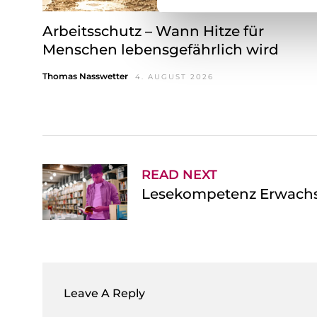
g
Arbeitsschutz – Wann Hitze für
u
n
Menschen lebensgefährlich wird
g
Thomas Nasswetter
4. AUGUST 2026
s
a
u
s
w
a
READ NEXT
h
Lesekompetenz Erwachs
l
Leave A Reply