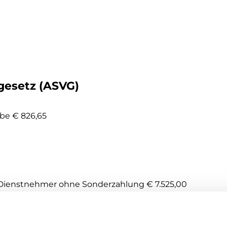
gesetz (ASVG)
be € 826,65
e Dienstnehmer ohne Sonderzahlung € 7.525,00
fentlichung im Bundesgesetzblatt abgewartet