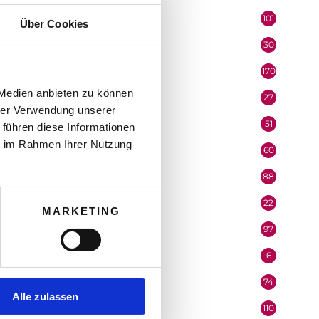
101
Kommunikation
Über Cookies
30
Lehrlinge
170
Marketing
 Medien anbieten zu können
27
Medienpartner
hrer Verwendung unserer
51
Mitarbeiter
 führen diese Informationen
ie im Rahmen Ihrer Nutzung
60
Mobilität & Logistik
88
Niederösterreich
22
Oberösterreich
MARKETING
97
Organisation
6
Performer
74
Podcast
Alle zulassen
110
Politik