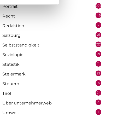
207
Portrait
46
Recht
2
Redaktion
21
Salzburg
122
Selbstständigkeit
21
Soziologie
11
Statistik
22
Steiermark
97
Steuern
24
Tirol
4
Über unternehmerweb
96
Umwelt