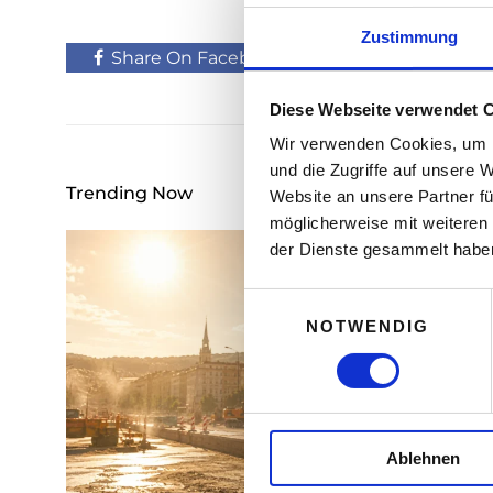
Zustimmung
Share On Facebook
Tweet It
Diese Webseite verwendet 
Wir verwenden Cookies, um I
und die Zugriffe auf unsere 
Trending Now
Website an unsere Partner fü
möglicherweise mit weiteren
der Dienste gesammelt habe
E
NOTWENDIG
i
n
w
i
l
Ablehnen
l
i