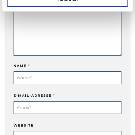
h
l
NAME
*
E-MAIL-ADRESSE
*
WEBSITE