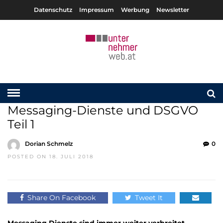
Datenschutz
Impressum
Werbung
Newsletter
Messaging-Dienste und DSGVO
Teil 1
Dorian Schmelz
0
POSTED ON 18. JULI 2018
Share On Facebook
Tweet It