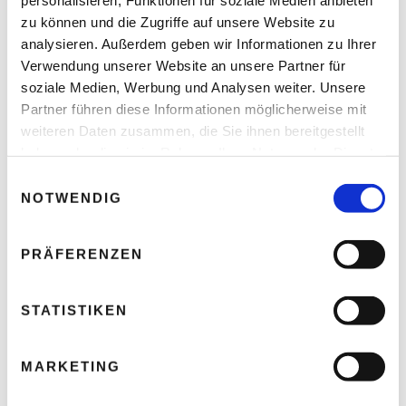
zu können und die Zugriffe auf unsere Website zu
analysieren. Außerdem geben wir Informationen zu Ihrer
Verwendung unserer Website an unsere Partner für
soziale Medien, Werbung und Analysen weiter. Unsere
Arbeitsschutz – Wann Hitze für Menschen
Partner führen diese Informationen möglicherweise mit
lebensgefährlich wird
weiteren Daten zusammen, die Sie ihnen bereitgestellt
Thomas Nasswetter
4. AUGUST 2026
haben oder die sie im Rahmen Ihrer Nutzung der Dienste
gesammelt haben.
E
NOTWENDIG
i
n
w
READ NEXT
PRÄFERENZEN
i
IT Initiativen in Österreich
Teil 1: Wien
l
l
STATISTIKEN
i
g
MARKETING
u
n
Leave A Reply