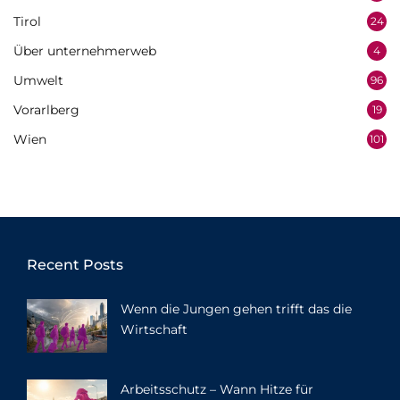
Tirol
24
Über unternehmerweb
4
Umwelt
96
Vorarlberg
19
Wien
101
Recent Posts
Wenn die Jungen gehen trifft das die
Wirtschaft
Arbeitsschutz – Wann Hitze für