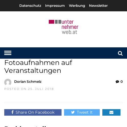
Datenschutz
Impressum
Werbung
Newsletter
Fotoaufnahmen auf
Veranstaltungen
Dorian Schmelz
0
POSTED ON 25. JULI 2018
Share On Facebook
Tweet It