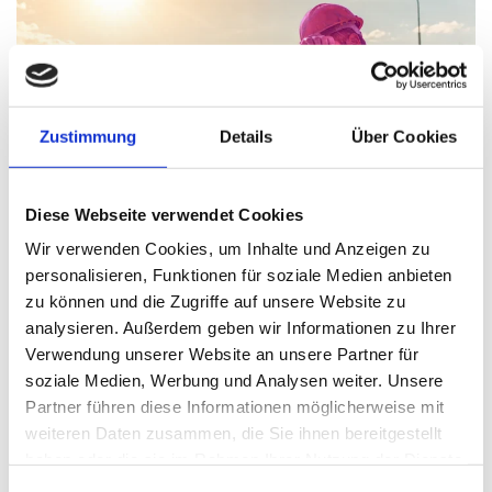
Zustimmung
Details
Über Cookies
Diese Webseite verwendet Cookies
Wir verwenden Cookies, um Inhalte und Anzeigen zu
personalisieren, Funktionen für soziale Medien anbieten
Arbeitsschutz – Wann Hitze für Menschen
zu können und die Zugriffe auf unsere Website zu
lebensgefährlich wird
analysieren. Außerdem geben wir Informationen zu Ihrer
Thomas Nasswetter
4. AUGUST 2026
Verwendung unserer Website an unsere Partner für
soziale Medien, Werbung und Analysen weiter. Unsere
Partner führen diese Informationen möglicherweise mit
weiteren Daten zusammen, die Sie ihnen bereitgestellt
haben oder die sie im Rahmen Ihrer Nutzung der Dienste
gesammelt haben.