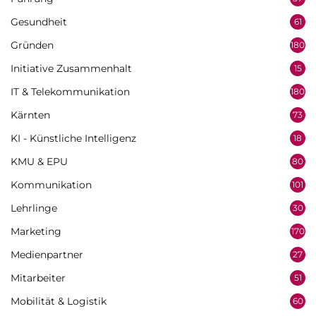
Gesundheit
61
Gründen
180
Initiative Zusammenhalt
15
IT & Telekommunikation
180
Kärnten
73
KI - Künstliche Intelligenz
18
KMU & EPU
80
Kommunikation
101
Lehrlinge
30
Marketing
170
Medienpartner
27
Mitarbeiter
51
Mobilität & Logistik
60