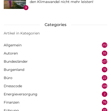
den Klimawandel nicht mehr leisten!
3
Categories
Artikel in Kategorien
Allgemein
212
Autoren
35
Bundesländer
437
Burgenland
19
Büro
22
Dresscode
128
Energieversorgung
2
Finanzen
76
Führung
37