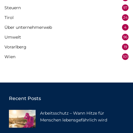
Steuern
97
Tirol
24
Über unternehmerweb
4
Umwelt
96
Vorarlberg
19
Wien
101
Recent Posts
Arbeitsschutz – Wann Hitze für
Menschen lebensgefährlich wird