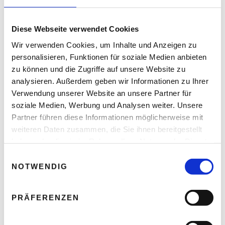
Mündlichkeit – KI und
Studium
Diese Webseite verwendet Cookies
Wir verwenden Cookies, um Inhalte und Anzeigen zu
personalisieren, Funktionen für soziale Medien anbieten
zu können und die Zugriffe auf unsere Website zu
Leave A Reply
analysieren. Außerdem geben wir Informationen zu Ihrer
Verwendung unserer Website an unsere Partner für
Ihre E-Mail-Adresse wird nicht veröffentlicht.
soziale Medien, Werbung und Analysen weiter. Unsere
Erforderliche Felder sind mit * markiert.
Partner führen diese Informationen möglicherweise mit
KOMMENTAR
*
weiteren Daten zusammen, die Sie ihnen bereitgestellt
haben oder die sie im Rahmen Ihrer Nutzung der Dienste
gesammelt haben.
E
NOTWENDIG
i
n
w
PRÄFERENZEN
i
l