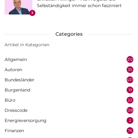
Selbständigkeit immer schon fasziniert
3
Categories
Artikel in Kategorien
Allgemein
212
Autoren
35
Bundesländer
437
Burgenland
19
Büro
22
Dresscode
128
Energieversorgung
2
Finanzen
76