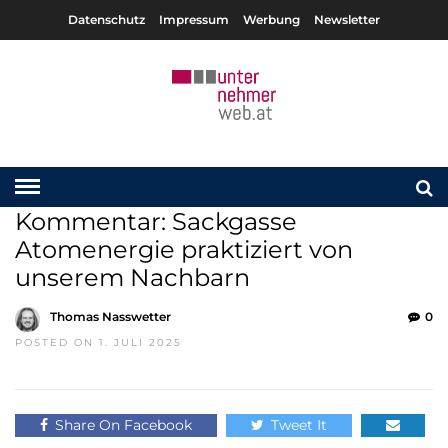
Datenschutz
Impressum
Werbung
Newsletter
Kommentar: Sackgasse
Atomenergie praktiziert von
unserem Nachbarn
Thomas Nasswetter
0
POSTED ON 1. JULI 2025
Share On Facebook
Tweet It