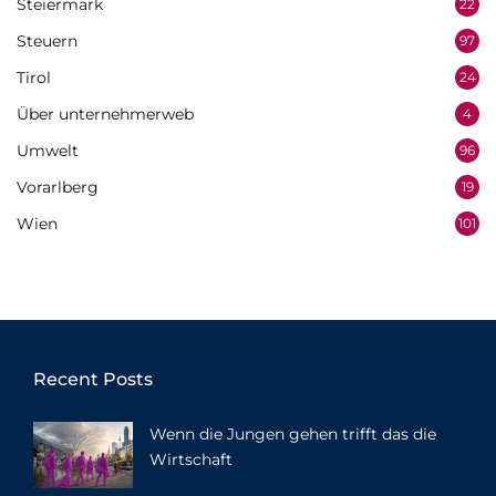
Steiermark
22
Steuern
97
Tirol
24
Über unternehmerweb
4
Umwelt
96
Vorarlberg
19
Wien
101
Recent Posts
Wenn die Jungen gehen trifft das die
Wirtschaft