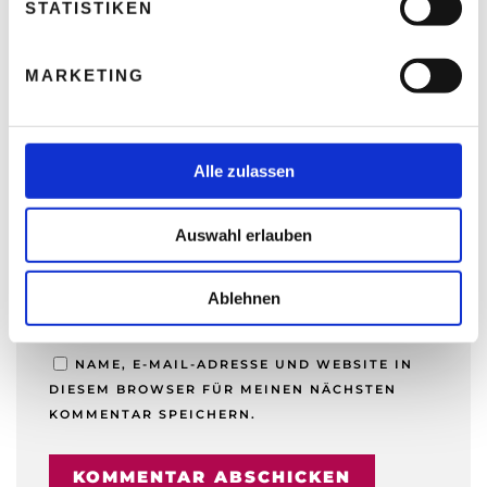
l
STATISTIKEN
i
NAME
*
g
MARKETING
u
n
g
E-MAIL-ADRESSE
*
s
Alle zulassen
a
u
Auswahl erlauben
s
WEBSITE
w
a
Ablehnen
h
l
NAME, E-MAIL-ADRESSE UND WEBSITE IN
DIESEM BROWSER FÜR MEINEN NÄCHSTEN
KOMMENTAR SPEICHERN.