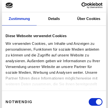
READ NEXT
Zustimmung
Details
Über Cookies
Podcast – Digitalisierung:
„Treffen Sie
Entscheidungen“
Diese Webseite verwendet Cookies
Wir verwenden Cookies, um Inhalte und Anzeigen zu
personalisieren, Funktionen für soziale Medien anbieten
Leave A Reply
zu können und die Zugriffe auf unsere Website zu
analysieren. Außerdem geben wir Informationen zu Ihrer
Ihre E-Mail-Adresse wird nicht veröffentlicht.
Verwendung unserer Website an unsere Partner für
Erforderliche Felder sind mit * markiert.
soziale Medien, Werbung und Analysen weiter. Unsere
KOMMENTAR
*
Partner führen diese Informationen möglicherweise mit
weiteren Daten zusammen, die Sie ihnen bereitgestellt
haben oder die sie im Rahmen Ihrer Nutzung der Dienste
gesammelt haben.
E
NOTWENDIG
i