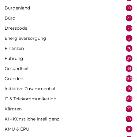
Burgenland
19
Büro
22
Dresscode
128
Energieversorgung
2
Finanzen
76
Führung
37
Gesundheit
61
Gründen
180
Initiative Zusammenhalt
15
IT & Telekommunikation
180
Kärnten
73
KI - Künstliche Intelligenz
18
KMU & EPU
80