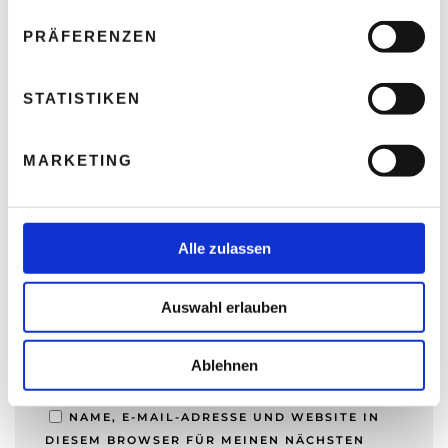
n
w
PRÄFERENZEN
i
l
l
STATISTIKEN
i
NAME
*
g
MARKETING
u
n
g
E-MAIL-ADRESSE
*
s
Alle zulassen
a
u
Auswahl erlauben
s
WEBSITE
w
a
Ablehnen
h
l
NAME, E-MAIL-ADRESSE UND WEBSITE IN
DIESEM BROWSER FÜR MEINEN NÄCHSTEN