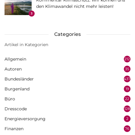
Kommentar Klimaschutz: Wir können uns
den Klimawandel nicht mehr leisten!
3
Categories
Artikel in Kategorien
Allgemein
212
Autoren
35
Bundesländer
437
Burgenland
19
Büro
22
Dresscode
128
Energieversorgung
2
Finanzen
76