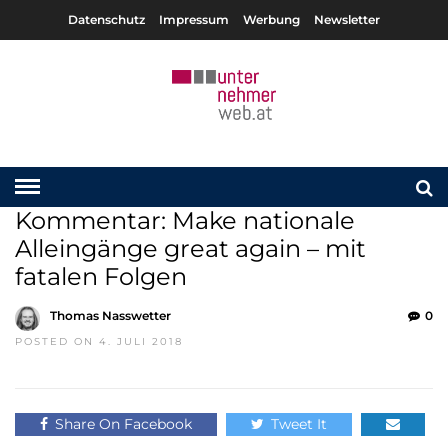
Datenschutz
Impressum
Werbung
Newsletter
Kommentar: Make nationale
Alleingänge great again – mit
fatalen Folgen
Thomas Nasswetter
0
POSTED ON 4. JULI 2018
Share On Facebook
Tweet It