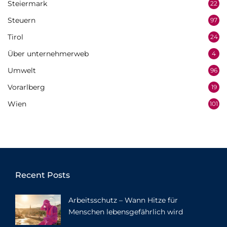
Steiermark
22
Steuern
97
Tirol
24
Über unternehmerweb
4
Umwelt
96
Vorarlberg
19
Wien
101
Recent Posts
Arbeitsschutz – Wann Hitze für
Menschen lebensgefährlich wird