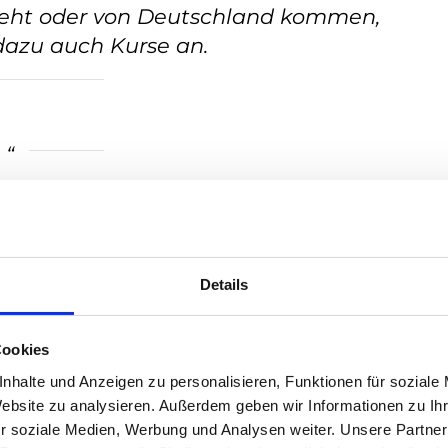
eht oder von Deutschland kommen,
 dazu auch Kurse an.
en Sie anders machen?
Details
 würde nichts gravierend anders
rhandene Netzwerke nützen.
Cookies
eit bei der Auswahl des
nhalte und Anzeigen zu personalisieren, Funktionen für soziale
Website zu analysieren. Außerdem geben wir Informationen zu I
r die Geschäftssorten, also Logo,
r soziale Medien, Werbung und Analysen weiter. Unsere Partner
ehr Muse vorgehen.