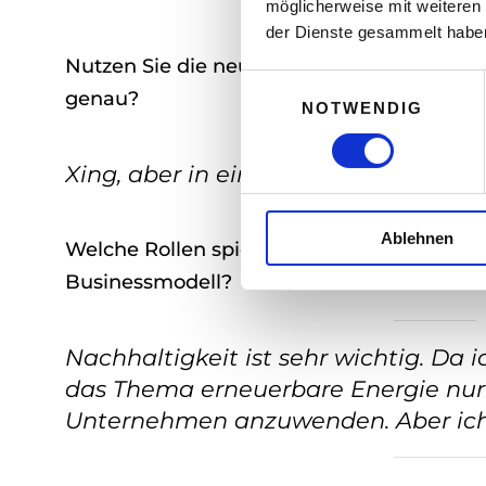
möglicherweise mit weiteren
der Dienste gesammelt habe
Nutzen Sie die neuen Medien (Facebook, Twi
E
genau?
NOTWENDIG
i
n
w
Xing, aber in einem sehr geringen 
i
l
Ablehnen
l
Welche Rollen spielen Nachhaltigkeit und
i
Businessmodell?
g
u
n
Nachhaltigkeit ist sehr wichtig. Da i
g
das Thema erneuerbare Energie nur 
s
Unternehmen anzuwenden. Aber ich 
a
u
s