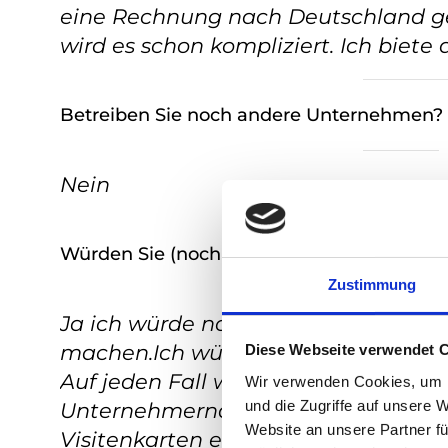
eine Rechnung nach Deutschland g
wird es schon kompliziert. Ich biete
Betreiben Sie noch andere Unternehmen?
Nein
Würden Sie (nochmals) gründen was würd
Zustimmung
Ja ich würde nochmals gründen. Ich
machen.Ich würde verstärkt die vo
Diese Webseite verwendet 
Auf jeden Fall würde ich mir mehr Z
Wir verwenden Cookies, um I
und die Zugriffe auf unsere 
Unternehmernamens nehmen. Auch fü
Website an unsere Partner fü
Visitenkarten etc. würde ich mit m