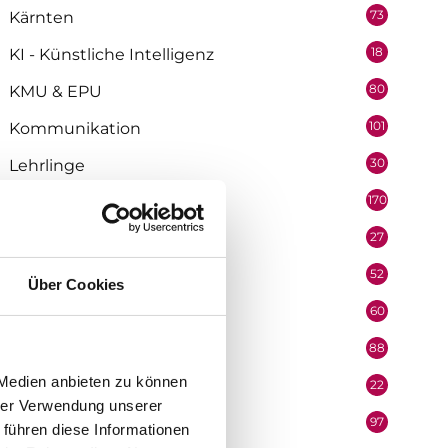
73
Kärnten
18
KI - Künstliche Intelligenz
80
KMU & EPU
101
Kommunikation
30
Lehrlinge
170
Marketing
27
Medienpartner
52
Mitarbeiter
Über Cookies
60
Mobilität & Logistik
88
Niederösterreich
 Medien anbieten zu können
22
Oberösterreich
hrer Verwendung unserer
97
Organisation
 führen diese Informationen