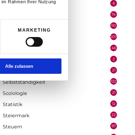
ie im Rahmen Ihrer Nutzung
6
Performer
74
Podcast
110
Politik
MARKETING
207
Portrait
46
Recht
2
Redaktion
Alle zulassen
21
Salzburg
122
Selbstständigkeit
21
Soziologie
12
Statistik
22
Steiermark
97
Steuern