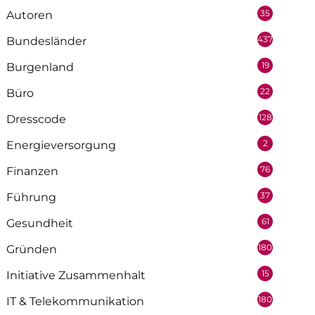
35
Autoren
437
Bundesländer
19
Burgenland
22
Büro
128
Dresscode
2
Energieversorgung
76
Finanzen
37
Führung
61
Gesundheit
180
Gründen
15
Initiative Zusammenhalt
180
IT & Telekommunikation