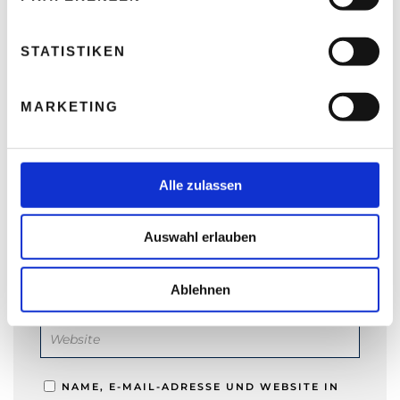
i
l
l
STATISTIKEN
i
g
MARKETING
u
NAME
*
n
g
s
Alle zulassen
a
E-MAIL-ADRESSE
*
u
Auswahl erlauben
s
w
a
Ablehnen
WEBSITE
h
l
NAME, E-MAIL-ADRESSE UND WEBSITE IN