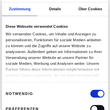
Zustimmung
Details
Über Cookies
READ NEXT
Konjunktureller
Diese Webseite verwendet Cookies
Abschwung hält an
Wir verwenden Cookies, um Inhalte und Anzeigen zu
personalisieren, Funktionen für soziale Medien anbieten
zu können und die Zugriffe auf unsere Website zu
analysieren. Außerdem geben wir Informationen zu Ihrer
Verwendung unserer Website an unsere Partner für
Leave A Reply
soziale Medien, Werbung und Analysen weiter. Unsere
Partner führen diese Informationen möglicherweise mit
Ihre E-Mail-Adresse wird nicht veröffentlicht.
weiteren Daten zusammen, die Sie ihnen bereitgestellt
Erforderliche Felder sind mit * markiert.
haben oder die sie im Rahmen Ihrer Nutzung der Dienste
KOMMENTAR
*
gesammelt haben.
E
NOTWENDIG
i
n
w
PRÄFERENZEN