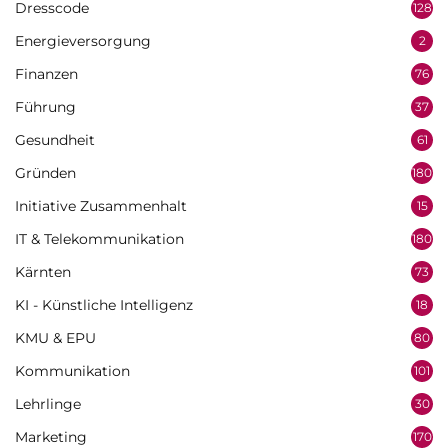
Dresscode
128
Energieversorgung
2
Finanzen
76
Führung
37
Gesundheit
61
Gründen
180
Initiative Zusammenhalt
15
IT & Telekommunikation
180
Kärnten
73
KI - Künstliche Intelligenz
18
KMU & EPU
80
Kommunikation
101
Lehrlinge
30
Marketing
170