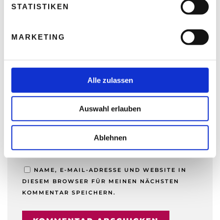
l
STATISTIKEN
i
NAME
*
g
MARKETING
u
n
g
E-MAIL-ADRESSE
*
s
Alle zulassen
a
u
Auswahl erlauben
s
w
WEBSITE
a
Ablehnen
h
l
NAME, E-MAIL-ADRESSE UND WEBSITE IN
DIESEM BROWSER FÜR MEINEN NÄCHSTEN
KOMMENTAR SPEICHERN.