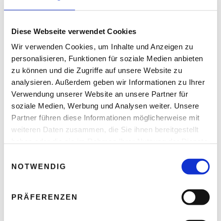
Mit dem Fahrrad zur Arbeit
Diese Webseite verwendet Cookies
Wir verwenden Cookies, um Inhalte und Anzeigen zu
personalisieren, Funktionen für soziale Medien anbieten
zu können und die Zugriffe auf unsere Website zu
Leave A Reply
analysieren. Außerdem geben wir Informationen zu Ihrer
Verwendung unserer Website an unsere Partner für
Ihre E-Mail-Adresse wird nicht veröffentlicht.
soziale Medien, Werbung und Analysen weiter. Unsere
Erforderliche Felder sind mit * markiert.
Partner führen diese Informationen möglicherweise mit
KOMMENTAR
*
weiteren Daten zusammen, die Sie ihnen bereitgestellt
haben oder die sie im Rahmen Ihrer Nutzung der Dienste
gesammelt haben.
E
NOTWENDIG
i
n
w
PRÄFERENZEN
i
l