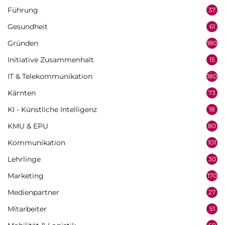
Führung
37
Gesundheit
61
Gründen
180
Initiative Zusammenhalt
15
IT & Telekommunikation
180
Kärnten
73
KI - Künstliche Intelligenz
18
KMU & EPU
80
Kommunikation
101
Lehrlinge
30
Marketing
170
Medienpartner
27
Mitarbeiter
51