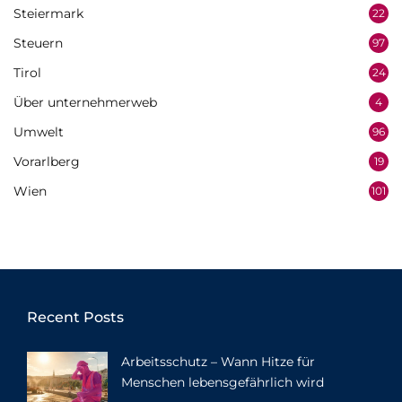
Steiermark
22
Steuern
97
Tirol
24
Über unternehmerweb
4
Umwelt
96
Vorarlberg
19
Wien
101
Recent Posts
Arbeitsschutz – Wann Hitze für
Menschen lebensgefährlich wird