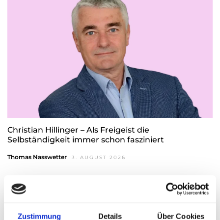
Christian Hillinger – Als Freigeist die
Selbständigkeit immer schon fasziniert
Thomas Nasswetter
3. AUGUST 2026
READ NEXT
Zustimmung
Details
Über Cookies