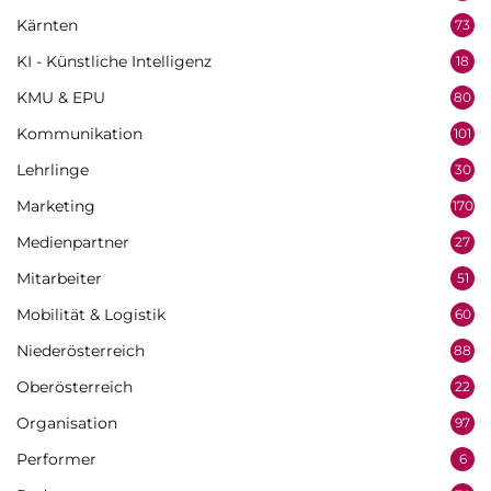
Kärnten
73
KI - Künstliche Intelligenz
18
KMU & EPU
80
Kommunikation
101
Lehrlinge
30
Marketing
170
Medienpartner
27
Mitarbeiter
51
Mobilität & Logistik
60
Niederösterreich
88
Oberösterreich
22
Organisation
97
Performer
6