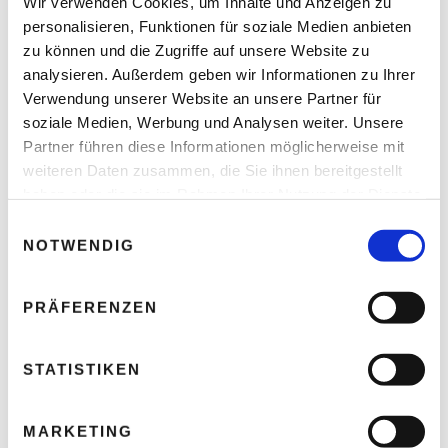
Wir verwenden Cookies, um Inhalte und Anzeigen zu
personalisieren, Funktionen für soziale Medien anbieten
Ihre E-Mail-Adresse wird nicht veröffentlicht.
zu können und die Zugriffe auf unsere Website zu
Erforderliche Felder sind mit * markiert.
analysieren. Außerdem geben wir Informationen zu Ihrer
KOMMENTAR
*
Verwendung unserer Website an unsere Partner für
soziale Medien, Werbung und Analysen weiter. Unsere
Partner führen diese Informationen möglicherweise mit
weiteren Daten zusammen, die Sie ihnen bereitgestellt
haben oder die sie im Rahmen Ihrer Nutzung der Dienste
gesammelt haben.
E
NOTWENDIG
i
n
w
PRÄFERENZEN
i
NAME
*
l
l
STATISTIKEN
i
g
MARKETING
u
E-MAIL-ADRESSE
*