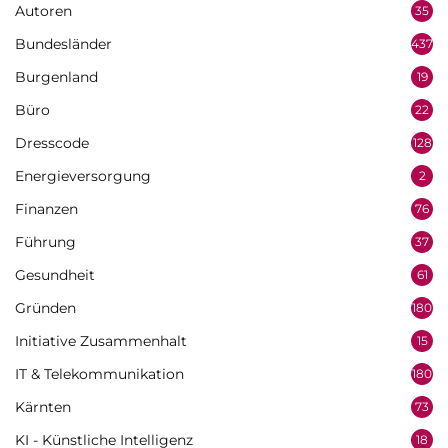
Autoren
35
Bundesländer
437
Burgenland
19
Büro
22
Dresscode
128
Energieversorgung
2
Finanzen
76
Führung
37
Gesundheit
61
Gründen
180
Initiative Zusammenhalt
15
IT & Telekommunikation
180
Kärnten
73
KI - Künstliche Intelligenz
18