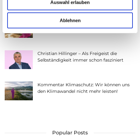
Auswahl erlauben
s
w
a
Ablehnen
Arbeitsschutz – Wann Hitze für Menschen
h
lebensgefährlich wird
l
Christian Hillinger – Als Freigeist die
Selbständigkeit immer schon fasziniert
Kommentar Klimaschutz: Wir können uns
den Klimawandel nicht mehr leisten!
Popular Posts