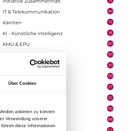
15
Initiative Zusammenhalt
180
IT & Telekommunikation
73
Kärnten
18
KI - Künstliche Intelligenz
80
KMU & EPU
101
Kommunikation
30
Lehrlinge
170
Marketing
Über Cookies
27
Medienpartner
52
Mitarbeiter
60
Mobilität & Logistik
 Medien anbieten zu können
hrer Verwendung unserer
88
Niederösterreich
 führen diese Informationen
22
Oberösterreich