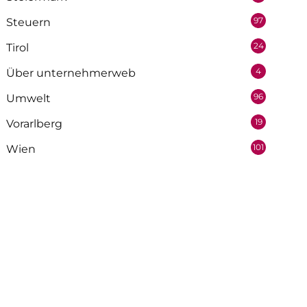
97
Steuern
24
Tirol
4
Über unternehmerweb
96
Umwelt
19
Vorarlberg
101
Wien