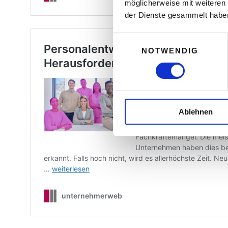
möglicherweise mit weiteren
der Dienste gesammelt habe
E
NOTWENDIG
i
n
w
i
l
Ablehnen
l
i
g
u
n
g
s
a
u
s