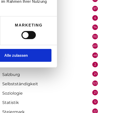
ie im Rahmen Ihrer Nutzung
97
Organisation
6
Performer
MARKETING
74
Podcast
110
Politik
207
Portrait
Alle zulassen
46
Recht
2
Redaktion
21
Salzburg
122
Selbstständigkeit
21
Soziologie
12
Statistik
22
Steiermark