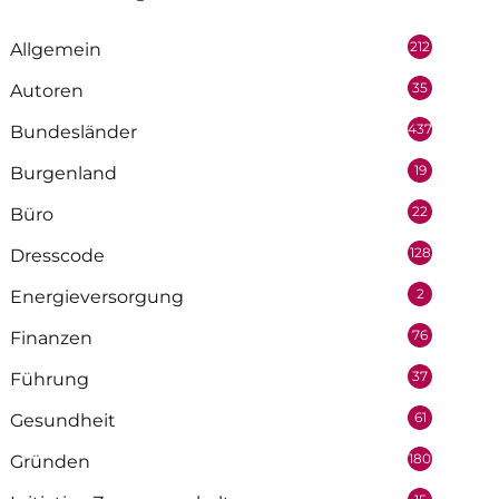
212
Allgemein
35
Autoren
437
Bundesländer
19
Burgenland
22
Büro
128
Dresscode
2
Energieversorgung
76
Finanzen
37
Führung
61
Gesundheit
180
Gründen