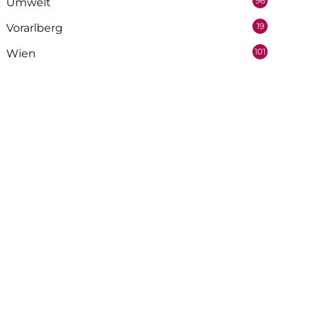
96
Umwelt
19
Vorarlberg
101
Wien