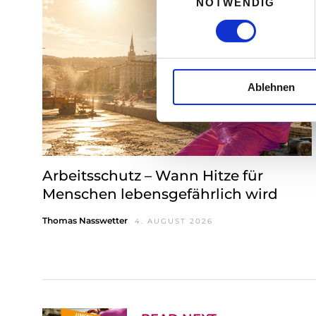
NOTWENDIG
i
n
w
i
l
Ablehnen
l
i
g
u
n
g
Arbeitsschutz – Wann Hitze für
s
Menschen lebensgefährlich wird
a
Thomas Nasswetter
4. AUGUST 2026
u
s
w
a
h
l