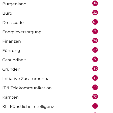
19
Burgenland
22
Büro
128
Dresscode
2
Energieversorgung
76
Finanzen
37
Führung
61
Gesundheit
180
Gründen
15
Initiative Zusammenhalt
180
IT & Telekommunikation
73
Kärnten
18
KI - Künstliche Intelligenz