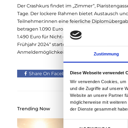
Der Crashkurs findet im „Zimmer“, Piaristengasse
Tage. Der lockere Rahmen bietet Austausch un
Teilnehmer:innen eine feierliche Diplomüberga
betragen 1.090 Euro für Mitglieder des Marketin
1.490 Euro für Nicht-Mitglieder. Der „Crashkurs 
Frühjahr 2024“ startet am 15. April. Weitere Inf
Anmeldemöglichkeit gibt es unter
www.marketi
Zustimmung
Diese Webseite verwendet 
Share On Facebook
Tweet It
Wir verwenden Cookies, um I
und die Zugriffe auf unsere 
Website an unsere Partner fü
möglicherweise mit weiteren
Trending Now
der Dienste gesammelt habe
E