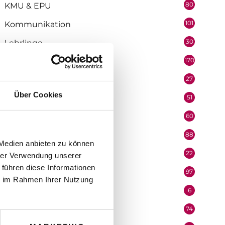
80
KMU & EPU
101
Kommunikation
30
Lehrlinge
170
Marketing
27
Medienpartner
Über Cookies
51
Mitarbeiter
60
Mobilität & Logistik
88
Niederösterreich
 Medien anbieten zu können
22
Oberösterreich
hrer Verwendung unserer
 führen diese Informationen
97
Organisation
ie im Rahmen Ihrer Nutzung
6
Performer
74
Podcast