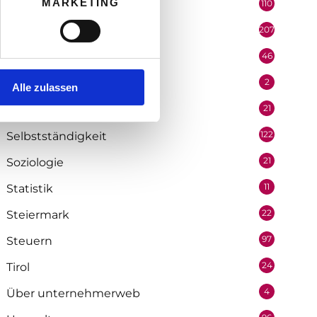
MARKETING
110
Politik
207
Portrait
46
Recht
2
Redaktion
Alle zulassen
21
Salzburg
122
Selbstständigkeit
21
Soziologie
11
Statistik
22
Steiermark
97
Steuern
24
Tirol
4
Über unternehmerweb