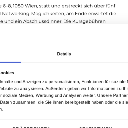
 6–8, 1080 Wien, statt und erstreckt sich über fünf
d Networking-Möglichkeiten, am Ende erwartet die
be und ein Abschlussdinner. Die Kursgebühren
g Club Österreich bzw. des IAB Austria und
Digitalisierung für Marketingentscheider:innen
os zu den Vortragenden und die direkte
ngclub.at/weiterbildung
!
Details
Cookies
nhalte und Anzeigen zu personalisieren, Funktionen für soziale
Website zu analysieren. Außerdem geben wir Informationen zu I
r soziale Medien, Werbung und Analysen weiter. Unsere Partner
 Daten zusammen, die Sie ihnen bereitgestellt haben oder die s
n.