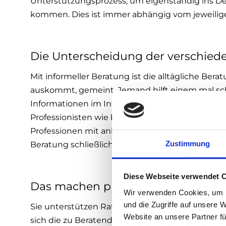
Unterstützungsprozess, um eigenständig ins De
kommen. Dies ist immer abhängig vom jeweiligen
Die Unterscheidung der verschied
Mit informeller Beratung ist die alltägliche Ber
auskommt, gemeint. Jemand hilft einem mal schne
Informationen im Internet. Unter halbformalisie
Professionisten wie beispielsweise LehrerInnen
Professionen mit anbieten. Die wissenschaftlich
Zustimmung
Beratung schließlich wird von professionellen 
Diese Webseite verwendet 
Das machen professionelle Berater
Wir verwenden Cookies, um I
und die Zugriffe auf unsere 
Sie unterstützen Ratsuchende dabei, deren W
Website an unsere Partner fü
sich die zu Beratenden angesichts mehrerer Alt