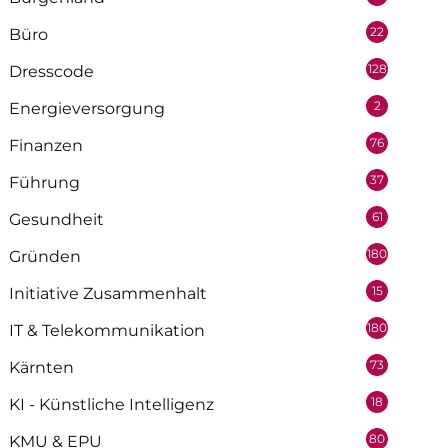
22
Büro
128
Dresscode
2
Energieversorgung
76
Finanzen
37
Führung
61
Gesundheit
180
Gründen
15
Initiative Zusammenhalt
180
IT & Telekommunikation
73
Kärnten
18
KI - Künstliche Intelligenz
80
KMU & EPU