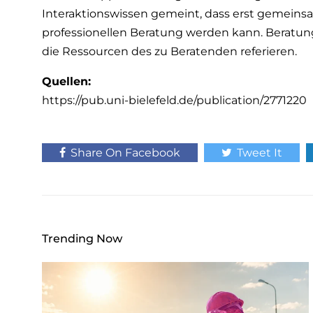
w
Interaktionswissen gemeint, dass erst gemeins
a
professionellen Beratung werden kann. Beratung 
h
die Ressourcen des zu Beratenden referieren.
l
Quellen:
https://pub.uni-bielefeld.de/publication/2771220
Share On Facebook
Tweet It
Trending Now