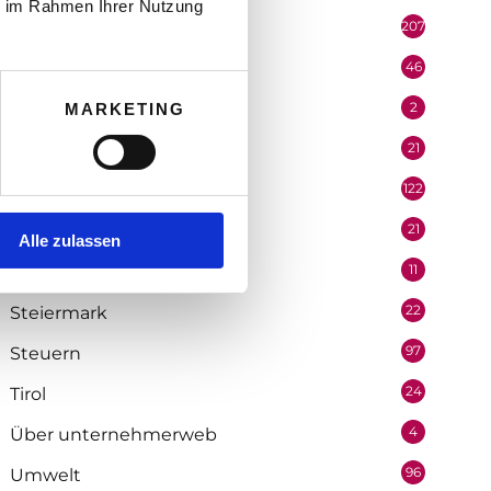
ie im Rahmen Ihrer Nutzung
207
Portrait
46
Recht
2
MARKETING
Redaktion
21
Salzburg
122
Selbstständigkeit
21
Soziologie
Alle zulassen
11
Statistik
22
Steiermark
97
Steuern
24
Tirol
4
Über unternehmerweb
96
Umwelt