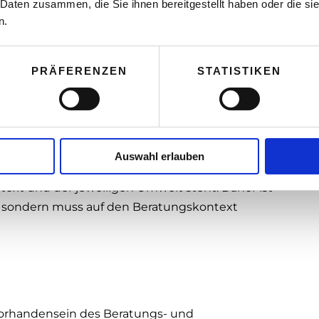
 Daten zusammen, die Sie ihnen bereitgestellt haben oder die s
. Wichtig ist um es nochmals zu betonen, dass hier
n.
 wird, nicht aber eine Möglichkeit als die beste
PRÄFERENZEN
STATISTIKEN
rlegungen und Planungen … und begleitet erste
so die Forscher Nestmann und Sickendieck
ei herauszufinden, was er möchte und kann.
scheidung fällen.
Auswahl erlauben
truktur der Beratungssituation gekennzeichnet.
text und der jeweiligen Umwelt steht. Daher ist
ar, sondern muss auf den Beratungskontext
Vorhandensein des Beratungs- und