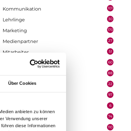
101
Kommunikation
30
Lehrlinge
170
Marketing
27
Medienpartner
51
Mitarbeiter
60
Mobilität & Logistik
88
Niederösterreich
Über Cookies
22
Oberösterreich
97
Organisation
6
Performer
 Medien anbieten zu können
74
Podcast
hrer Verwendung unserer
 führen diese Informationen
110
Politik