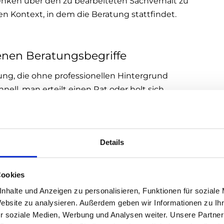
nken über den zu bearbeiteten Sachverhalt zu
 Kontext, in dem die Beratung stattfindet.
enen Beratungsbegriffe
atung, die ohne professionellen Hintergrund
ll, man erteilt einen Rat oder holt sich
rte Beratung ist die Beratung gemeint, die
 und ÄrztInnen im Zuge der Ausführung ihrer
 fundierte und ausgewiesene formalisierte
Details
BeraterInnen angeboten.
Cookies
Innen.
nhalte und Anzeigen zu personalisieren, Funktionen für soziale
Website zu analysieren. Außerdem geben wir Informationen zu I
ahlmöglichkeiten abzuwägen. Denn oft müssen
r soziale Medien, Werbung und Analysen weiter. Unsere Partner
ernativen für eine Möglichkeit entscheiden und