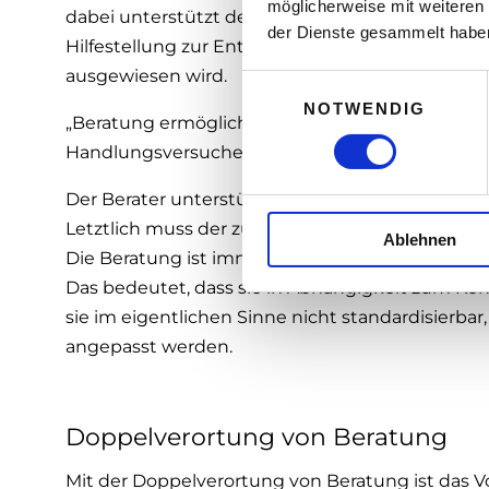
möglicherweise mit weiteren
dabei unterstützt der Berater und die Beraterin
der Dienste gesammelt habe
Hilfestellung zur Entscheidungsfindung geleistet
ausgewiesen wird.
E
NOTWENDIG
i
„Beratung ermöglicht und fordert Zukunftsübe
n
Handlungsversuche mit Reflexionsangeboten“, 
w
i
Der Berater unterstützt den zu Beratenden dab
l
Letztlich muss der zu Beratende selbst eine Ent
Ablehnen
l
Die Beratung ist immer durch eine triadische S
i
Das bedeutet, dass sie in Abhängigkeit zum Kon
g
sie im eigentlichen Sinne nicht standardisierb
u
n
angepasst werden.
g
s
a
Doppelverortung von Beratung
u
s
Mit der Doppelverortung von Beratung ist das 