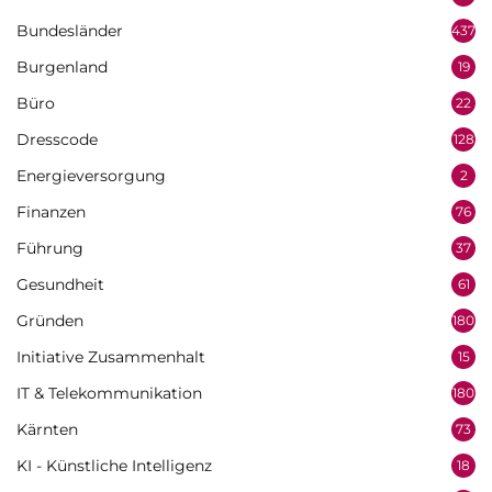
Bundesländer
437
Burgenland
19
Büro
22
Dresscode
128
Energieversorgung
2
Finanzen
76
Führung
37
Gesundheit
61
Gründen
180
Initiative Zusammenhalt
15
IT & Telekommunikation
180
Kärnten
73
KI - Künstliche Intelligenz
18