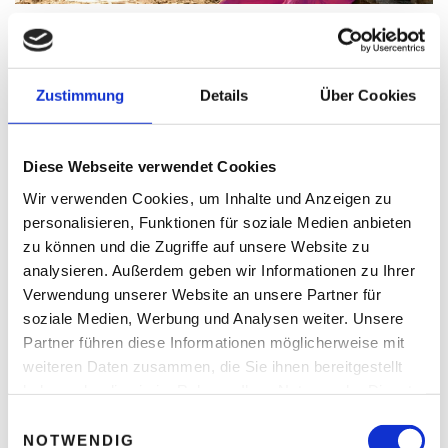
Arbeitsschutz – Wann Hitze für Menschen
lebensgefährlich wird
Thomas Nasswetter
4. AUGUST 2026
Zustimmung
Details
Über Cookies
Diese Webseite verwendet Cookies
READ NEXT
Wir verwenden Cookies, um Inhalte und Anzeigen zu
Nutzfahrzeuge im Fokus:
personalisieren, Funktionen für soziale Medien anbieten
Ford Tourneo & Ford Transit
zu können und die Zugriffe auf unsere Website zu
Familie
analysieren. Außerdem geben wir Informationen zu Ihrer
Verwendung unserer Website an unsere Partner für
soziale Medien, Werbung und Analysen weiter. Unsere
Partner führen diese Informationen möglicherweise mit
Leave A Reply
weiteren Daten zusammen, die Sie ihnen bereitgestellt
haben oder die sie im Rahmen Ihrer Nutzung der Dienste
Ihre E-Mail-Adresse wird nicht veröffentlicht.
gesammelt haben.
E
Erforderliche Felder sind mit * markiert.
NOTWENDIG
i