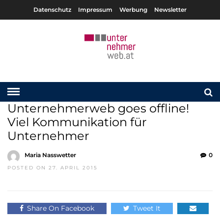
Datenschutz
Impressum
Werbung
Newsletter
Unternehmerweb goes offline!
Viel Kommunikation für
Unternehmer
Maria Nasswetter
0
POSTED ON 27. APRIL 2015
Share On Facebook
Tweet It