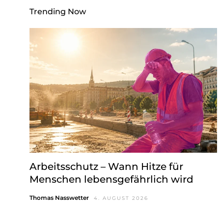
w
Trending Now
a
h
l
Arbeitsschutz – Wann Hitze für
Menschen lebensgefährlich wird
Thomas Nasswetter
4. AUGUST 2026