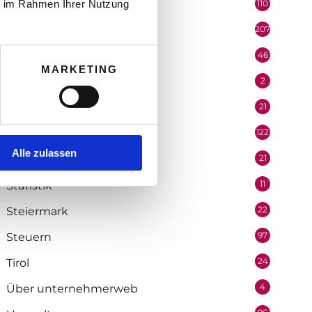
ie im Rahmen Ihrer Nutzung
110
Politik
207
Portrait
46
Recht
MARKETING
2
Redaktion
21
Salzburg
122
Selbstständigkeit
Alle zulassen
21
Soziologie
11
Statistik
22
Steiermark
97
Steuern
24
Tirol
4
Über unternehmerweb