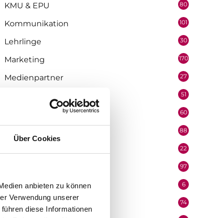
80
KMU & EPU
101
Kommunikation
30
Lehrlinge
170
Marketing
27
Medienpartner
51
Mitarbeiter
60
Mobilität & Logistik
88
Niederösterreich
Über Cookies
22
Oberösterreich
97
Organisation
6
Performer
 Medien anbieten zu können
hrer Verwendung unserer
74
Podcast
 führen diese Informationen