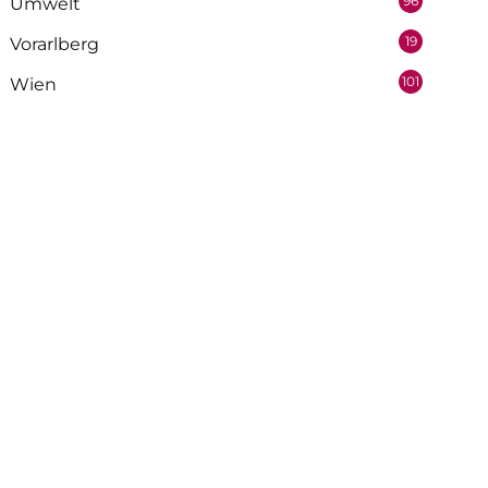
96
Umwelt
19
Vorarlberg
101
Wien