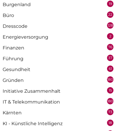
19
Burgenland
22
Büro
128
Dresscode
2
Energieversorgung
76
Finanzen
37
Führung
61
Gesundheit
180
Gründen
15
Initiative Zusammenhalt
180
IT & Telekommunikation
73
Kärnten
18
KI - Künstliche Intelligenz