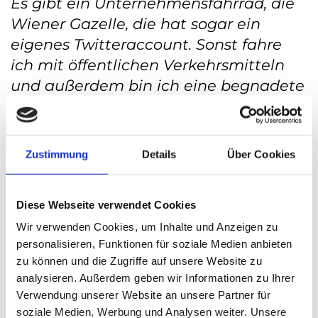
Es gibt ein Unternehmensfahrrad, die
Wiener Gazelle, die hat sogar ein
eigenes Twitteraccount. Sonst fahre
ich mit öffentlichen Verkehrsmitteln
und außerdem bin ich eine begnadete
Mitfahrerin und wünsche mir
irgendwann eine Jahreskarte eines
immer verfügbaren umfassenden
Zustimmung
Details
Über Cookies
Mitfahrservices (heute heißt das noch
Taxis, aber das wird sich noch ändern).
Diese Webseite verwendet Cookies
Gibt es noch etwas dass Sie über sich
Wir verwenden Cookies, um Inhalte und Anzeigen zu
personalisieren, Funktionen für soziale Medien anbieten
und Ihr Unternehmen berichten
zu können und die Zugriffe auf unsere Website zu
möchten?
analysieren. Außerdem geben wir Informationen zu Ihrer
Verwendung unserer Website an unsere Partner für
Man kann alles Lernen. Keine Angst
soziale Medien, Werbung und Analysen weiter. Unsere