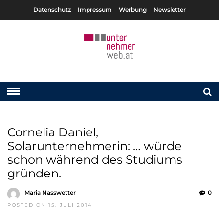
Datenschutz
Impressum
Werbung
Newsletter
Cornelia Daniel,
Solarunternehmerin: … würde
schon während des Studiums
gründen.
Maria Nasswetter
0
POSTED ON 15. JULI 2014