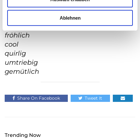
sieben Eigenschaftswörtern
s
w
neugierig
a
Ablehnen
h
impulsiv
l
fröhlich
cool
quirlig
umtriebig
gemütlich
Share On Facebook
Tweet It
Trending Now