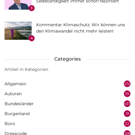
Selbständigkeit immer schon fasziniert
3
Kommentar Klimaschutz: Wir können uns
den Klimawandel nicht mehr leisten!
4
Categories
Artikel in Kategorien
Allgemein
212
Autoren
35
Bundesländer
437
Burgenland
19
Büro
22
Dresscode
128