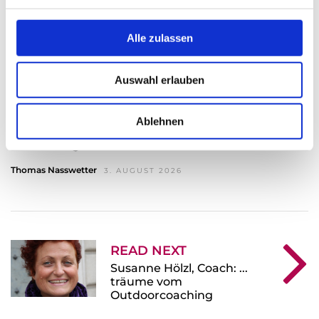
g
s
Alle zulassen
a
u
Auswahl erlauben
s
w
a
Ablehnen
Christian Hillinger – Als Freigeist die
h
Selbständigkeit immer schon fasziniert
l
Thomas Nasswetter
3. AUGUST 2026
READ NEXT
Susanne Hölzl, Coach: ...
träume vom
Outdoorcoaching