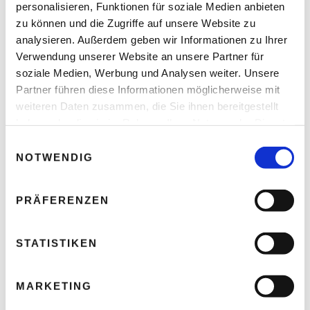
personalisieren, Funktionen für soziale Medien anbieten
zu können und die Zugriffe auf unsere Website zu
analysieren. Außerdem geben wir Informationen zu Ihrer
Verwendung unserer Website an unsere Partner für
soziale Medien, Werbung und Analysen weiter. Unsere
Partner führen diese Informationen möglicherweise mit
weiteren Daten zusammen, die Sie ihnen bereitgestellt
haben oder die sie im Rahmen Ihrer Nutzung der Dienste
gesammelt haben.
E
NOTWENDIG
i
Arbeitsschutz – Wann Hitze für Menschen
n
lebensgefährlich wird
w
PRÄFERENZEN
Thomas Nasswetter
i
4. AUGUST 2026
l
l
STATISTIKEN
i
g
MARKETING
u
n