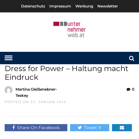
Datenschutz
Impressum
Werbung
Newsletter
Dress for Power – Haltung macht
Eindruck
Martina Gleißenebner-
0
Teskey
POSTED ON 23. JANUAR 2015
Share On Facebook
Tweet It