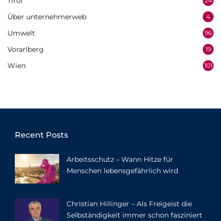
Tirol
24
Über unternehmerweb
4
Umwelt
96
Vorarlberg
19
Wien
101
Recent Posts
Arbeitsschutz – Wann Hitze für
Menschen lebensgefährlich wird
Christian Hillinger – Als Freigeist die
Selbständigkeit immer schon fasziniert