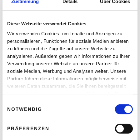
Zustimmung
Details
Über Cookies
READ NEXT
KMU: Weiterbildung zur
Diese Webseite verwendet Cookies
Aneignung digitaler Skills
Wir verwenden Cookies, um Inhalte und Anzeigen zu
personalisieren, Funktionen für soziale Medien anbieten
zu können und die Zugriffe auf unsere Website zu
analysieren. Außerdem geben wir Informationen zu Ihrer
Verwendung unserer Website an unsere Partner für
Leave A Reply
soziale Medien, Werbung und Analysen weiter. Unsere
Partner führen diese Informationen möglicherweise mit
Ihre E-Mail-Adresse wird nicht veröffentlicht.
Erforderliche Felder sind mit * markiert.
weiteren Daten zusammen, die Sie ihnen bereitgestellt
haben oder die sie im Rahmen Ihrer Nutzung der Dienste
KOMMENTAR
*
gesammelt haben.
E
NOTWENDIG
i
n
w
PRÄFERENZEN
i