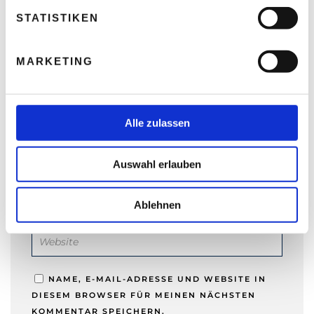
l
l
STATISTIKEN
i
g
MARKETING
u
NAME
*
n
g
s
Alle zulassen
a
E-MAIL-ADRESSE
*
u
Auswahl erlauben
s
w
a
Ablehnen
WEBSITE
h
l
NAME, E-MAIL-ADRESSE UND WEBSITE IN
DIESEM BROWSER FÜR MEINEN NÄCHSTEN
KOMMENTAR SPEICHERN.