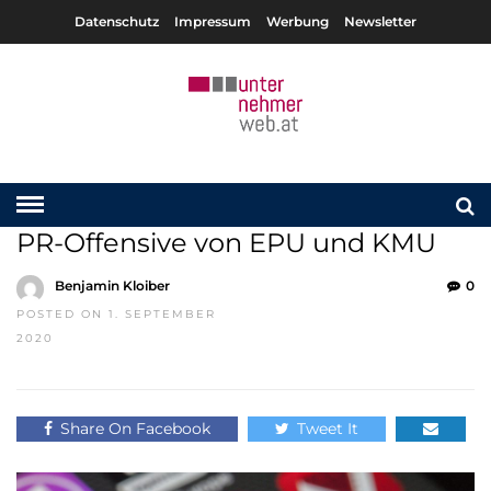
Datenschutz
Impressum
Werbung
Newsletter
PR-Offensive von EPU und KMU
Benjamin Kloiber
0
POSTED ON 1. SEPTEMBER
2020
Share On Facebook
Tweet It