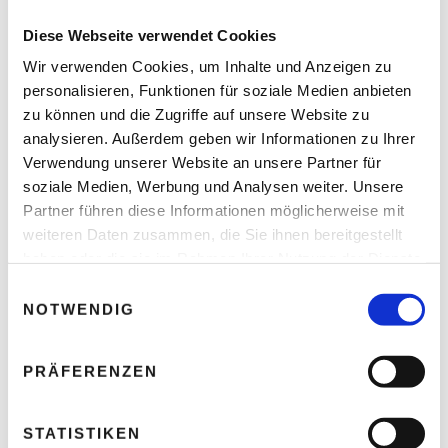
Diese Webseite verwendet Cookies
Ihre E-Mail-Adresse wird nicht veröffentlicht.
Wir verwenden Cookies, um Inhalte und Anzeigen zu
Erforderliche Felder sind mit * markiert.
personalisieren, Funktionen für soziale Medien anbieten
KOMMENTAR
*
zu können und die Zugriffe auf unsere Website zu
analysieren. Außerdem geben wir Informationen zu Ihrer
Verwendung unserer Website an unsere Partner für
soziale Medien, Werbung und Analysen weiter. Unsere
Partner führen diese Informationen möglicherweise mit
weiteren Daten zusammen, die Sie ihnen bereitgestellt
haben oder die sie im Rahmen Ihrer Nutzung der Dienste
gesammelt haben.
E
NOTWENDIG
i
n
NAME
*
w
PRÄFERENZEN
i
l
l
STATISTIKEN
E-MAIL-ADRESSE
*