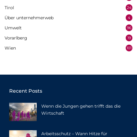
Tirol
24
Über unternehmerweb
4
Umwelt
96
Vorarlberg
19
Wien
101
Recent Posts
Wenn die Jungen gehen trifft das die
Wirtschaft
Arbeitsschutz – Wann Hitze für