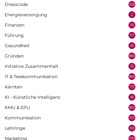
Dresscode
128
Energieversorgung
2
Finanzen
76
Führung
37
Gesundheit
61
Gründen
180
Initiative Zusammenhalt
15
IT & Telekommunikation
180
Kärnten
73
KI - Künstliche Intelligenz
18
KMU & EPU
80
Kommunikation
101
Lehrlinge
30
Marketing
170