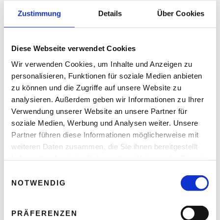
Zustimmung
Details
Über Cookies
Trending Now
Diese Webseite verwendet Cookies
Wir verwenden Cookies, um Inhalte und Anzeigen zu
personalisieren, Funktionen für soziale Medien anbieten
zu können und die Zugriffe auf unsere Website zu
analysieren. Außerdem geben wir Informationen zu Ihrer
Verwendung unserer Website an unsere Partner für
soziale Medien, Werbung und Analysen weiter. Unsere
Partner führen diese Informationen möglicherweise mit
weiteren Daten zusammen, die Sie ihnen bereitgestellt
haben oder die sie im Rahmen Ihrer Nutzung der Dienste
gesammelt haben.
E
NOTWENDIG
i
n
Arbeitsschutz – Wann Hitze für Menschen
w
PRÄFERENZEN
lebensgefährlich wird