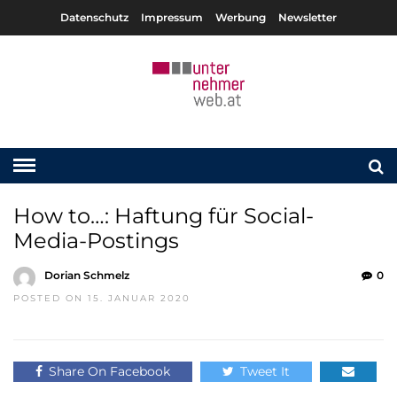
Datenschutz
Impressum
Werbung
Newsletter
How to…: Haftung für Social-
Media-Postings
Dorian Schmelz
0
POSTED ON 15. JANUAR 2020
Share On Facebook
Tweet It