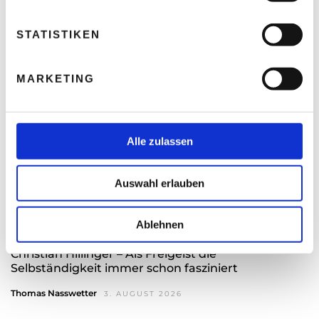
i
l
Thomas Nasswetter
4. AUGUST 2026
l
STATISTIKEN
i
g
MARKETING
u
n
g
s
Alle zulassen
a
u
Auswahl erlauben
s
w
a
Ablehnen
h
Christian Hillinger – Als Freigeist die
l
Selbständigkeit immer schon fasziniert
Thomas Nasswetter
3. AUGUST 2026