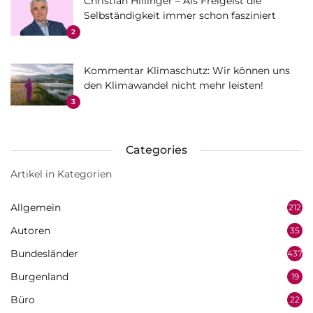
Christian Hillinger – Als Freigeist die
Selbständigkeit immer schon fasziniert
2
Kommentar Klimaschutz: Wir können uns
den Klimawandel nicht mehr leisten!
3
Categories
Artikel in Kategorien
Allgemein
212
Autoren
35
Bundesländer
437
Burgenland
19
Büro
22