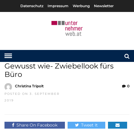
Datenschutz
Impressum
Werbung
Newsletter
Gewusst wie- Zwiebellook fürs
Büro
Christina Tripolt
0
POSTED ON 3. SEPTEMBER
2019
Share On Facebook
Tweet It