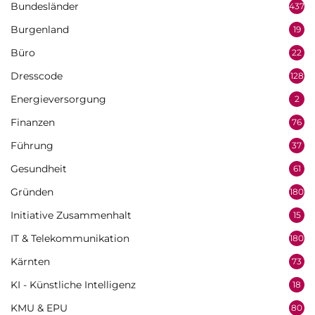
Bundesländer
437
Burgenland
19
Büro
22
Dresscode
128
Energieversorgung
2
Finanzen
76
Führung
37
Gesundheit
61
Gründen
180
Initiative Zusammenhalt
15
IT & Telekommunikation
180
Kärnten
73
KI - Künstliche Intelligenz
18
KMU & EPU
80