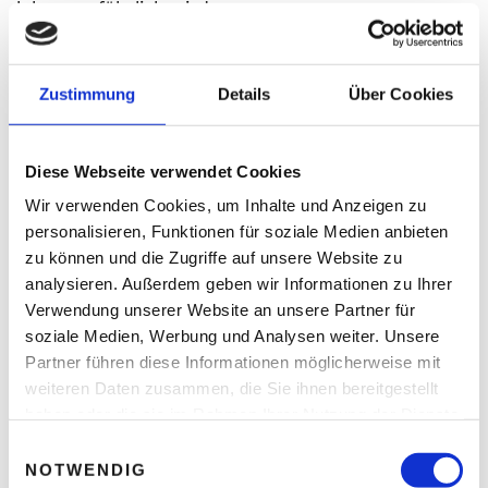
lebensgefährlich wird
Thomas Nasswetter
4. AUGUST 2026
Zustimmung
Details
Über Cookies
READ NEXT
Diese Webseite verwendet Cookies
Enterprise Europe Network
Wir verwenden Cookies, um Inhalte und Anzeigen zu
hilft burgenländischem
personalisieren, Funktionen für soziale Medien anbieten
Unternehmen seine
zu können und die Zugriffe auf unsere Website zu
hochgesteckten Ziele zu
erreichen
analysieren. Außerdem geben wir Informationen zu Ihrer
Verwendung unserer Website an unsere Partner für
soziale Medien, Werbung und Analysen weiter. Unsere
Partner führen diese Informationen möglicherweise mit
Leave A Reply
weiteren Daten zusammen, die Sie ihnen bereitgestellt
haben oder die sie im Rahmen Ihrer Nutzung der Dienste
Ihre E-Mail-Adresse wird nicht veröffentlicht.
gesammelt haben.
Erforderliche Felder sind mit * markiert.
E
NOTWENDIG
i
KOMMENTAR
*