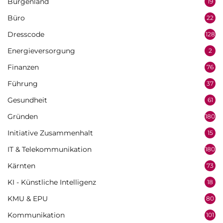
Burgenland
19
Büro
22
Dresscode
128
Energieversorgung
2
Finanzen
76
Führung
37
Gesundheit
61
Gründen
180
Initiative Zusammenhalt
15
IT & Telekommunikation
180
Kärnten
73
KI - Künstliche Intelligenz
18
KMU & EPU
80
Kommunikation
101