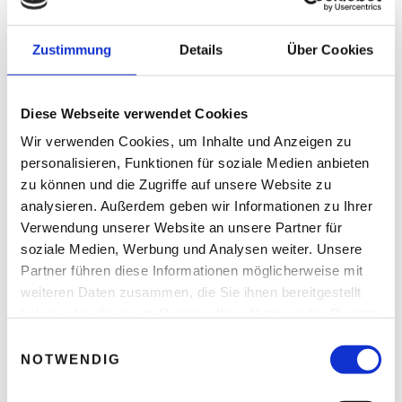
READ NEXT
Zustimmung
Details
Über Cookies
Rückblick – Franchise
Messe 2020 Online Edition
Diese Webseite verwendet Cookies
Wir verwenden Cookies, um Inhalte und Anzeigen zu
personalisieren, Funktionen für soziale Medien anbieten
Leave A Reply
zu können und die Zugriffe auf unsere Website zu
analysieren. Außerdem geben wir Informationen zu Ihrer
Ihre E-Mail-Adresse wird nicht veröffentlicht.
Verwendung unserer Website an unsere Partner für
Erforderliche Felder sind mit * markiert.
soziale Medien, Werbung und Analysen weiter. Unsere
KOMMENTAR
*
Partner führen diese Informationen möglicherweise mit
weiteren Daten zusammen, die Sie ihnen bereitgestellt
haben oder die sie im Rahmen Ihrer Nutzung der Dienste
gesammelt haben.
E
NOTWENDIG
i
n