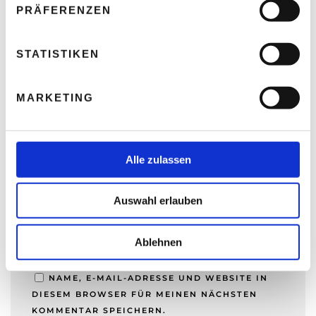
w
PRÄFERENZEN
i
l
l
STATISTIKEN
i
NAME
*
g
MARKETING
u
n
g
E-MAIL-ADRESSE
*
s
Alle zulassen
a
u
Auswahl erlauben
s
WEBSITE
w
a
Ablehnen
h
l
NAME, E-MAIL-ADRESSE UND WEBSITE IN
DIESEM BROWSER FÜR MEINEN NÄCHSTEN
KOMMENTAR SPEICHERN.