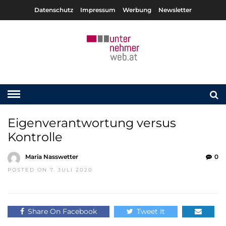
Datenschutz
Impressum
Werbung
Newsletter
Eigenverantwortung versus
Kontrolle
Maria Nasswetter
0
POSTED ON 7. JULI 2020
Share On Facebook
Tweet It