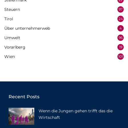
Steiermark
Steuern
97
Tirol
24
Über unternehmerweb
4
Umwelt
96
Vorarlberg
19
Wien
101
Recent Posts
Wenn die Jungen gehen trifft das die
Wirtschaft