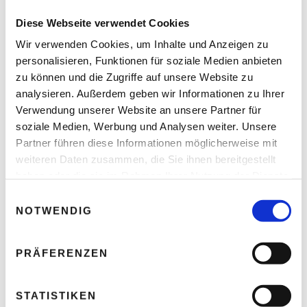
Erfahrungen nicht.
Diese Webseite verwendet Cookies
Wir verwenden Cookies, um Inhalte und Anzeigen zu
Ihre E-Mail-Adresse wird nicht veröffentlicht.
personalisieren, Funktionen für soziale Medien anbieten
Erforderliche Felder sind mit * markiert.
zu können und die Zugriffe auf unsere Website zu
analysieren. Außerdem geben wir Informationen zu Ihrer
KOMMENTAR
*
Verwendung unserer Website an unsere Partner für
soziale Medien, Werbung und Analysen weiter. Unsere
Partner führen diese Informationen möglicherweise mit
weiteren Daten zusammen, die Sie ihnen bereitgestellt
haben oder die sie im Rahmen Ihrer Nutzung der Dienste
gesammelt haben.
E
NOTWENDIG
i
n
w
PRÄFERENZEN
i
NAME
*
l
l
STATISTIKEN