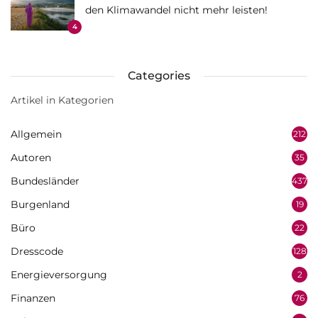
den Klimawandel nicht mehr leisten!
4
Categories
Artikel in Kategorien
Allgemein
212
Autoren
35
Bundesländer
437
Burgenland
19
Büro
22
Dresscode
128
Energieversorgung
2
Finanzen
76