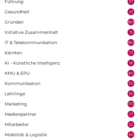
Führung
37
Gesundheit
61
Gründen
180
Initiative Zusammenhalt
15
IT & Telekommunikation
180
Kärnten
73
KI - Künstliche Intelligenz
18
KMU & EPU
80
Kommunikation
101
Lehrlinge
30
Marketing
170
Medienpartner
27
Mitarbeiter
52
Mobilität & Logistik
60