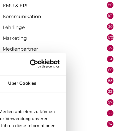
80
KMU & EPU
101
Kommunikation
30
Lehrlinge
170
Marketing
27
Medienpartner
51
Mitarbeiter
60
Mobilität & Logistik
88
Niederösterreich
Über Cookies
22
Oberösterreich
97
Organisation
 Medien anbieten zu können
6
Performer
hrer Verwendung unserer
74
Podcast
 führen diese Informationen