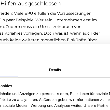
 Hilfen ausgeschlossen
rden: Viele EPU erfüllen die Voraussetzungen
 Ein paar Beispiele: Wer sein Unternehmen erst im
fe um. Zudem muss ein Umsatzeinbruch von
 Vorjahres vorliegen. Doch was ist, wenn auch der
auch keine weiteren monatlichen Einkünfte über
en sein. Das betrifft viele – auch
Details
rthilfe als erste Phase tituliert. Denn das Geld
orona-Kurzarbeit vielen Arbeitnehmern ermöglicht
Cookies
ommens weiterhin zu bekommen, um ihren
och auch EPU sollte es ermöglicht werden, Miete,
nhalte und Anzeigen zu personalisieren, Funktionen für soziale
lichen Bedarfs weiterhin finanzieren zu können.
Website zu analysieren. Außerdem geben wir Informationen zu I
r soziale Medien, Werbung und Analysen weiter. Unsere Partner
 braucht mehr als das.