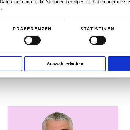
 Daten zusammen, die Sie ihnen bereitgestellt haben oder die s
 weitere Hilfsleistungen für Kleinstunternehmer
n.
 der ersten Phase den Bedarf ausloten wollte, um
sser kalkulieren zu können. Schließlich weiß die
PRÄFERENZEN
STATISTIKEN
d 300.000 EPU nach der Corona-Krise zum
Auswahl erlauben