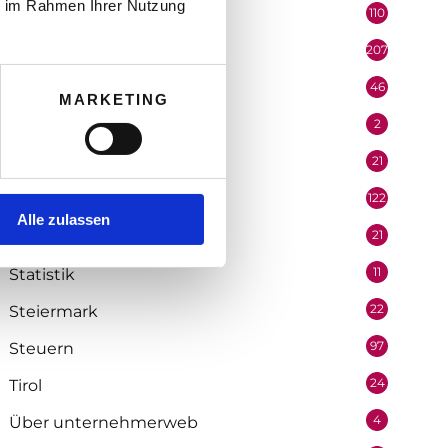
ie im Rahmen Ihrer Nutzung
110
Politik
207
Portrait
46
Recht
MARKETING
2
Redaktion
21
Salzburg
122
Selbstständigkeit
Alle zulassen
21
Soziologie
11
Statistik
22
Steiermark
97
Steuern
24
Tirol
4
Über unternehmerweb