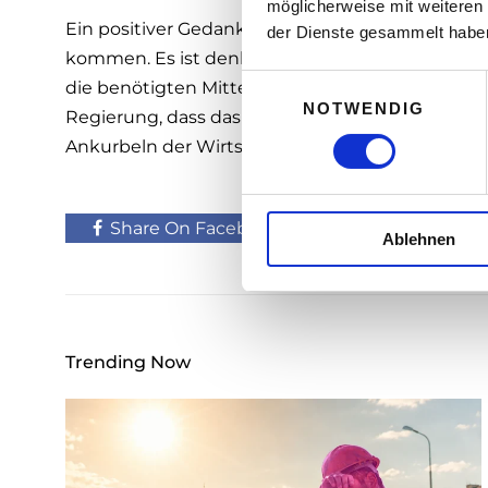
möglicherweise mit weiteren
Ein positiver Gedanke zum Abschluss: Es werden
der Dienste gesammelt habe
kommen. Es ist denkbar, dass die Regierung mit
E
die benötigten Mittel für die weiteren Phasen be
NOTWENDIG
i
Regierung, dass das Land die Arbeit seiner run
n
Ankurbeln der Wirtschaft benötigt.
w
i
l
Share On Facebook
Tweet It
Ablehnen
l
i
g
u
n
Trending Now
g
s
a
u
s