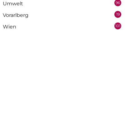
96
Umwelt
19
Vorarlberg
101
Wien