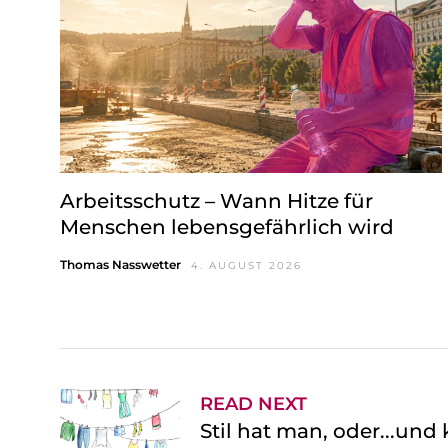
w
a
h
l
Arbeitsschutz – Wann Hitze für
Menschen lebensgefährlich wird
Thomas Nasswetter
4. AUGUST 2026
READ NEXT
Stil hat man, oder...un