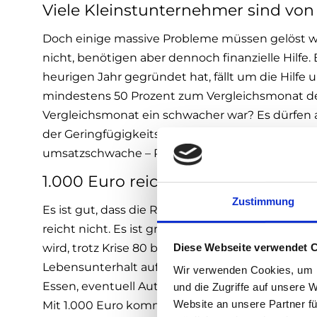
Viele Kleinstunternehmer sind von
Doch einige massive Probleme müssen gelöst we
nicht, benötigen aber dennoch finanzielle Hilfe.
heurigen Jahr gegründet hat, fällt um die Hil
mindestens 50 Prozent zum Vergleichsmonat des
Vergleichsmonat ein schwacher war? Es dürfen 
der Geringfügigkeitsgrenze (460,66 Euro) vorhand
umsatzschwache – Privatvermieter.
1.000 Euro reichen nicht
Zustimmung
Es ist gut, dass die Regierung die 1.000 Euro Sofo
reicht nicht. Es ist großartig, dass durch die C
Diese Webseite verwendet 
wird, trotz Krise 80 bis 90 Prozent ihres Eink
Lebensunterhalt aufrecht erhalten zu können. D
Wir verwenden Cookies, um I
Essen, eventuell Auto und andere Dinge des täg
und die Zugriffe auf unsere 
Website an unsere Partner fü
Mit 1.000 Euro kommt man jedoch nicht weit. Es