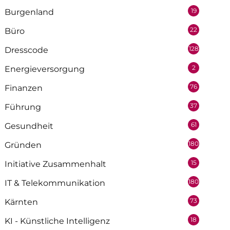
19
Burgenland
22
Büro
128
Dresscode
2
Energieversorgung
76
Finanzen
37
Führung
61
Gesundheit
180
Gründen
15
Initiative Zusammenhalt
180
IT & Telekommunikation
73
Kärnten
18
KI - Künstliche Intelligenz