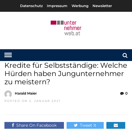
Datenschutz
Impressum
Werbung
Newsletter
Kredite für Selbstständige: Welche
Hürden haben Jungunternehmer
zu meistern?
Harald Maier
0
POSTED ON 2. JANUAR 2021
Share On Facebook
Tweet It