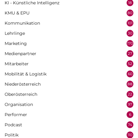
KI - Künstliche Intelligenz
18
KMU & EPU
80
Kommunikation
101
Lehrlinge
30
Marketing
170
Medienpartner
27
Mitarbeiter
52
Mobilität & Logistik
60
Niederösterreich
88
Oberösterreich
22
Organisation
97
Performer
6
Podcast
74
Politik
110