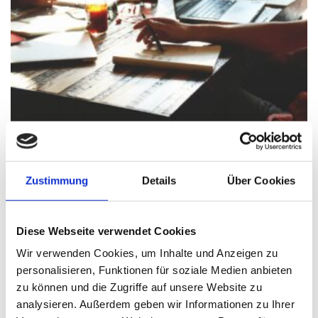
Pixabay.com
©
StartupStockPhotos
CCO Public Domain
Zustimmung
Details
Über Cookies
Nur mit einem erstklassigen Businessplan können Banken
und Förderstellen überzeugt werden.
Diese Webseite verwendet Cookies
Wir verwenden Cookies, um Inhalte und Anzeigen zu
Businessplan
personalisieren, Funktionen für soziale Medien anbieten
zu können und die Zugriffe auf unsere Website zu
Ein sorgfältig aufgestellter Businessplan ist das A und O,
analysieren. Außerdem geben wir Informationen zu Ihrer
um dem Geldinstitut oder auch der Förderstelle das