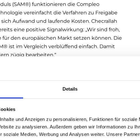
duls (SAM®) funktionieren die Compleo
hnologie vereinfacht die Verfahren zu Freigabe
en sich Aufwand und laufende Kosten. Checrallah
its eine positive Signalwirkung: „Wir sind froh,
e für den europäischen Markt setzen können. Die
® ist im Vergleich verblüffend einfach. Damit
rn zügig bearbeiten.“
evanter – der massive Anstieg an neu
Details
aten macht den Ausbau einer
lich. So wird Österreich bis 2030 ca. 30.000
bedarf zu decken, ergab eine Studie der Boston
Cookies
 zur Abrechnung dienende Messwerte
nhalte und Anzeigen zu personalisieren, Funktionen für soziale
rüfbar sein. Hier trägt das Eichrecht nicht nur
Website zu analysieren. Außerdem geben wir Informationen zu I
obilität zu erhöhen, sondern stärkt auch das
r soziale Medien, Werbung und Analysen weiter. Unsere Partner