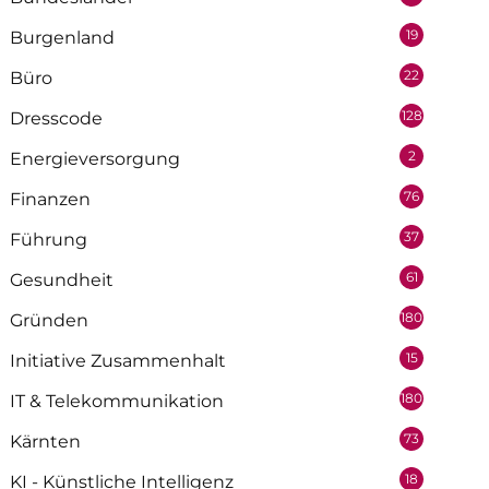
19
Burgenland
22
Büro
128
Dresscode
2
Energieversorgung
76
Finanzen
37
Führung
61
Gesundheit
180
Gründen
15
Initiative Zusammenhalt
180
IT & Telekommunikation
73
Kärnten
18
KI - Künstliche Intelligenz