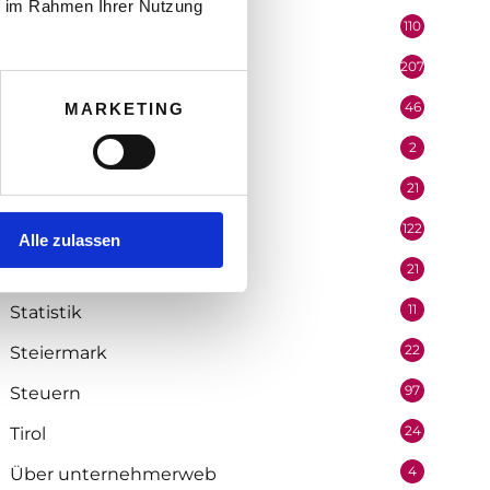
ie im Rahmen Ihrer Nutzung
110
Politik
207
Portrait
46
MARKETING
Recht
2
Redaktion
21
Salzburg
122
Selbstständigkeit
Alle zulassen
21
Soziologie
11
Statistik
22
Steiermark
97
Steuern
24
Tirol
4
Über unternehmerweb