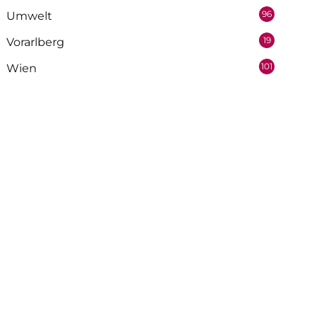
96
Umwelt
19
Vorarlberg
101
Wien