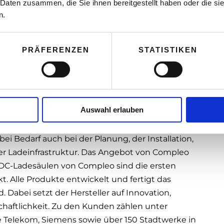
 eine korrekte Abrechnung. Die Zulassung seiner
 Daten zusammen, die Sie ihnen bereitgestellt haben oder die s
n Österreich ist dabei ein bedeutender Faktor,
n.
 Austria, weiß: „Das ist ein Schritt zu mehr
Denn das schafft Vertrauen. Und Vertrauen ist für
PRÄFERENZEN
STATISTIKEN
obilitätswende ein entscheidender Erfolgsfaktor.“
Auswahl erlauben
t ihrer Tochtergesellschaft, der wallbe GmbH, ein
rofahrzeuge. Das Unternehmen unterstützt als
i Bedarf auch bei der Planung, der Installation,
r Ladeinfrastruktur. Das Angebot von Compleo
 DC-Ladesäulen von Compleo sind die ersten
 Alle Produkte entwickelt und fertigt das
abei setzt der Hersteller auf Innovation,
chaftlichkeit. Zu den Kunden zählen unter
e Telekom, Siemens sowie über 150 Stadtwerke in