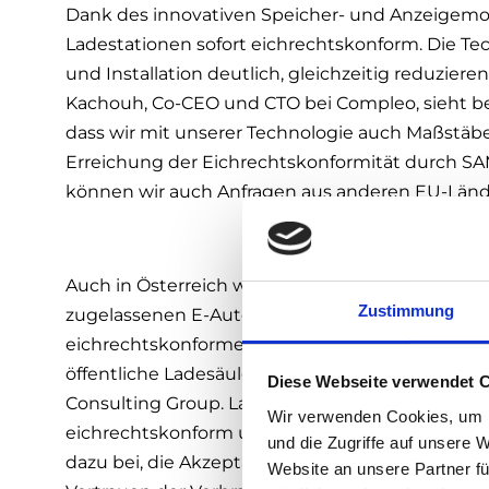
Dank des innovativen Speicher- und Anzeigemo
Ladestationen sofort eichrechtskonform. Die Tec
und Installation deutlich, gleichzeitig reduzier
Kachouh, Co-CEO und CTO bei Compleo, sieht bere
dass wir mit unserer Technologie auch Maßstäb
Erreichung der Eichrechtskonformität durch SAM
können wir auch Anfragen aus anderen EU-Lände
Auch in Österreich wird dieses Thema immer rel
Zustimmung
zugelassenen E-Autos in den vergangenen Mon
eichrechtskonformen Ladeinfrastruktur unumgäng
öffentliche Ladesäulen benötigen, um den Lade
Diese Webseite verwendet 
Consulting Group. Laut Gesetzgebung müssen
Wir verwenden Cookies, um I
eichrechtskonform und für den Verbraucher überp
und die Zugriffe auf unsere 
dazu bei, die Akzeptanz gegenüber der Elektrom
Website an unsere Partner fü