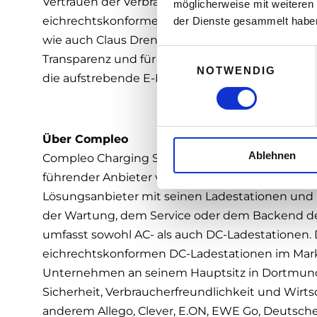
Vertrauen der Verbraucher in die Messwerte und
möglicherweise mit weiteren
eichrechtskonformen AC- und DC-Ladestationen i
der Dienste gesammelt habe
wie auch Claus Drennig, Country Manager Compleo
E
Transparenz und für uns ein wichtiges Anliegen. 
NOTWENDIG
i
die aufstrebende E-Mobilitätsbranche und die M
n
w
i
Über Compleo
l
Ablehnen
l
Compleo Charging Solutions AG ist gemeinsam mi
i
führender Anbieter von Ladelösungen für Elekt
g
Lösungsanbieter mit seinen Ladestationen und be
u
der Wartung, dem Service oder dem Backend de
n
umfasst sowohl AC- als auch DC-Ladestationen.
g
eichrechtskonformen DC-Ladestationen im Markt.
s
Unternehmen an seinem Hauptsitz in Dortmund. D
a
Sicherheit, Verbraucherfreundlichkeit und Wirts
u
s
anderem Allego, Clever, E.ON, EWE Go, Deutsch