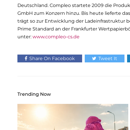
w
Deutschland. Compleo startete 2009 die Produkt
a
GmbH zum Konzern hinzu. Bis heute lieferte d
h
trägt so zur Entwicklung der Ladeinfrastruktur 
l
Prime Standard an der Frankfurter Wertpapierbö
unter:
www.compleo-cs.de
Share On Facebook
Tweet It
Trending Now