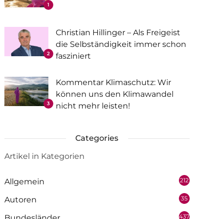
1
Christian Hillinger – Als Freigeist
die Selbständigkeit immer schon
2
fasziniert
Kommentar Klimaschutz: Wir
können uns den Klimawandel
3
nicht mehr leisten!
Categories
Artikel in Kategorien
212
Allgemein
35
Autoren
437
Bundesländer