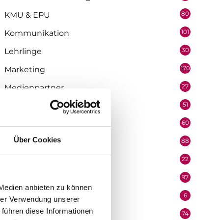
80
KMU & EPU
101
Kommunikation
30
Lehrlinge
170
Marketing
27
Medienpartner
51
Mitarbeiter
60
Mobilität & Logistik
Über Cookies
88
Niederösterreich
22
Oberösterreich
97
Organisation
 Medien anbieten zu können
6
Performer
hrer Verwendung unserer
 führen diese Informationen
74
Podcast