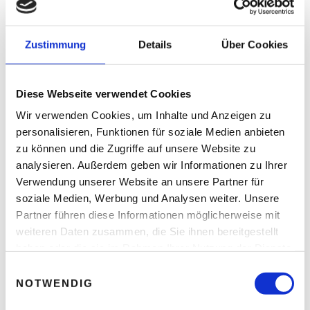
Selbständigkeit immer schon fasziniert
Thomas Nasswetter
3. AUGUST 2026
Zustimmung
Details
Über Cookies
Diese Webseite verwendet Cookies
READ NEXT
Wir verwenden Cookies, um Inhalte und Anzeigen zu
NEOS-Programm: Liberal
personalisieren, Funktionen für soziale Medien anbieten
und sparsam
zu können und die Zugriffe auf unsere Website zu
analysieren. Außerdem geben wir Informationen zu Ihrer
Verwendung unserer Website an unsere Partner für
soziale Medien, Werbung und Analysen weiter. Unsere
Partner führen diese Informationen möglicherweise mit
Leave A Reply
weiteren Daten zusammen, die Sie ihnen bereitgestellt
haben oder die sie im Rahmen Ihrer Nutzung der Dienste
Ihre E-Mail-Adresse wird nicht veröffentlicht.
gesammelt haben.
E
Erforderliche Felder sind mit * markiert.
NOTWENDIG
i
KOMMENTAR
*
n