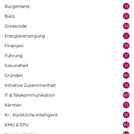
Burgenland
19
Büro
22
Dresscode
128
Energieversorgung
2
Finanzen
76
Führung
37
Gesundheit
61
Gründen
180
Initiative Zusammenhalt
15
IT & Telekommunikation
180
Kärnten
73
KI - Künstliche Intelligenz
18
KMU & EPU
80