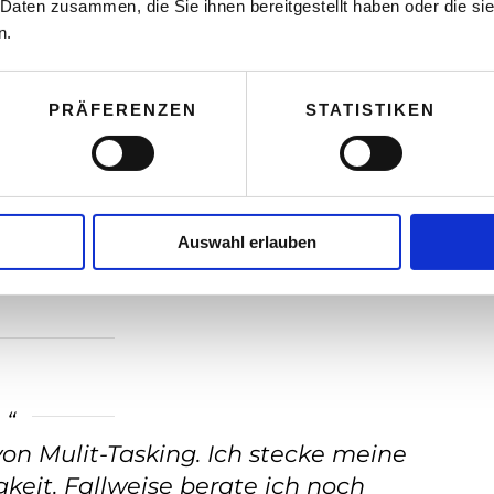
 Daten zusammen, die Sie ihnen bereitgestellt haben oder die s
 Branche ein?
n.
rkt in der Kommunikation. Mit Videos
PRÄFERENZEN
STATISTIKEN
tändlich transportiert werden;
Edutainment. Mittels Videos können
bieten, die alle Kunden lieben.
ine Wachstumsbranche, .. und wenn
Auswahl erlauben
ird man auch immer die ExpertInnen
von Mulit-Tasking. Ich stecke meine
gkeit. Fallweise berate ich noch