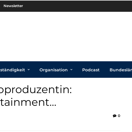
Newsletter
tständigkeit
Organisation
Podcast
Bundeslä
eoproduzentin:
otainment…
0