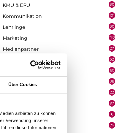
80
KMU & EPU
101
Kommunikation
30
Lehrlinge
170
Marketing
27
Medienpartner
52
Mitarbeiter
60
Mobilität & Logistik
88
Niederösterreich
Über Cookies
22
Oberösterreich
97
Organisation
 Medien anbieten zu können
6
Performer
hrer Verwendung unserer
74
Podcast
 führen diese Informationen