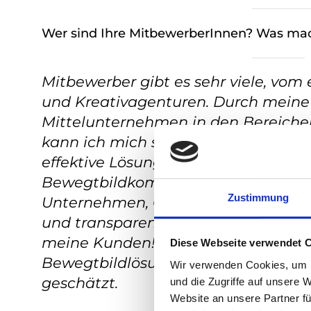
Wer sind Ihre MitbewerberInnen? Was mac
Mitbewerber gibt es sehr viele, vom
und Kreativagenturen. Durch meine 
Mittelunternehmen in den Bereich
kann ich mich sehr gut in meine Ku
effektive Lösung ihrer Probleme mitt
Bewegtbildkommunikation bieten. 
Zustimmung
Unternehmen, Organisationen oder 
und transparente Betreuung mit ind
meine Kunden! Außerdem werden un
Diese Webseite verwendet 
Bewegtbildlösungen, wie interaktiv
Wir verwenden Cookies, um I
geschätzt.
und die Zugriffe auf unsere 
Website an unsere Partner fü