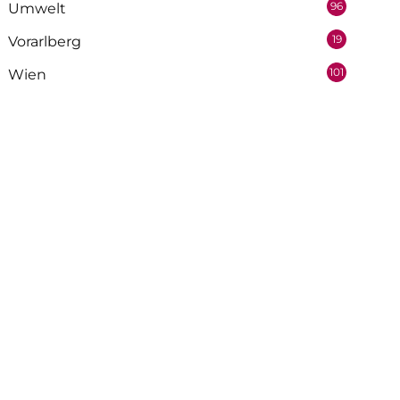
96
Umwelt
19
Vorarlberg
101
Wien