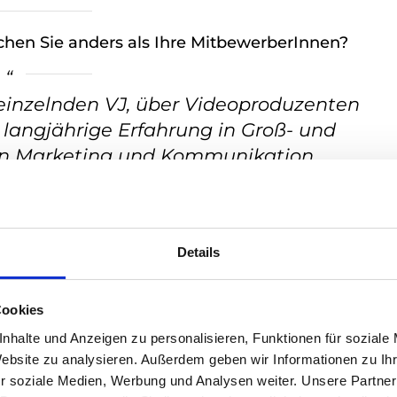
hen Sie anders als Ihre MitbewerberInnen?
 einzelnden VJ, über Videoproduzenten
langjährige Erfahrung in Groß- und
en Marketing und Kommunikation
nden hineinversetzen und kann eine
els innovativer
Die Nähe zu meinen Kunden, ob
Details
auch Agenturen und die persönliche
ividuellen Lösungen, das lieben
sere innovativen
Cookies
e Videos, Live-Streaming und WebTV
nhalte und Anzeigen zu personalisieren, Funktionen für soziale
Website zu analysieren. Außerdem geben wir Informationen zu I
r soziale Medien, Werbung und Analysen weiter. Unsere Partner