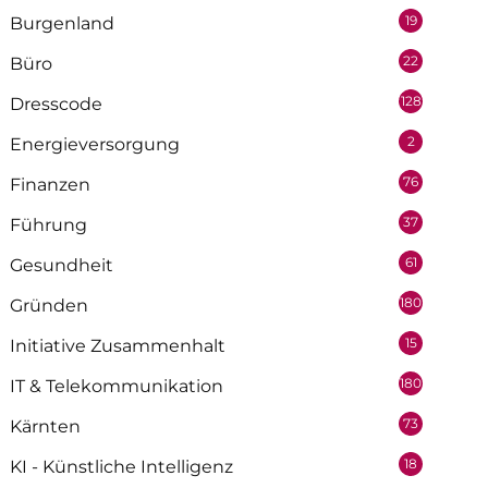
19
Burgenland
22
Büro
128
Dresscode
2
Energieversorgung
76
Finanzen
37
Führung
61
Gesundheit
180
Gründen
15
Initiative Zusammenhalt
180
IT & Telekommunikation
73
Kärnten
18
KI - Künstliche Intelligenz