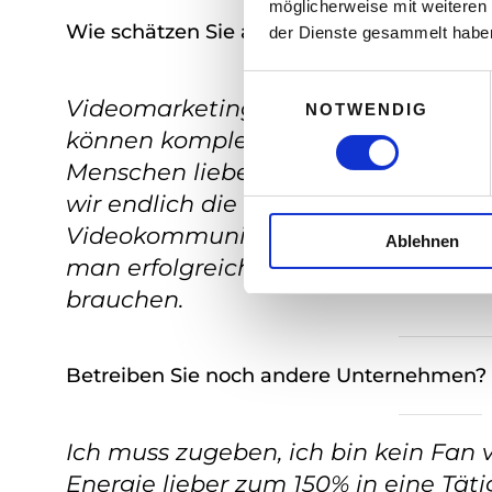
möglicherweise mit weiteren
Wie schätzen Sie allgemein die Lage Ihrer
der Dienste gesammelt habe
E
Videomarketing ist DER Zukunftsma
NOTWENDIG
i
können komplexe Inhalte leicht vers
n
w
Menschen lieben Infotainment und 
i
wir endlich die emotionalen Stories 
l
Videokommunikation ist definitiv e
Ablehnen
l
man erfolgreiche Videos braucht, w
i
g
brauchen.
u
n
Betreiben Sie noch andere Unternehmen?
g
s
a
Ich muss zugeben, ich bin kein Fan 
u
s
Energie lieber zum 150% in eine Täti