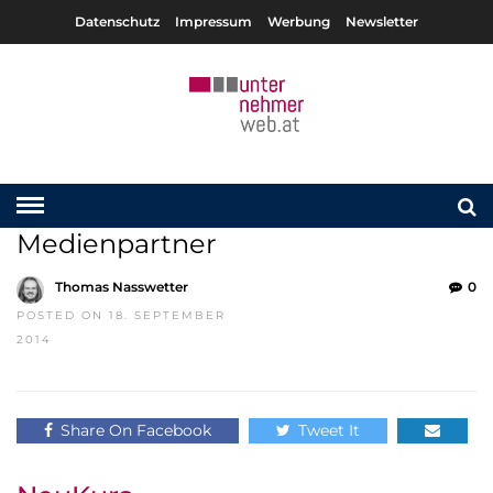
Datenschutz
Impressum
Werbung
Newsletter
Medienpartner
Thomas Nasswetter
0
POSTED ON 18. SEPTEMBER
2014
Share On Facebook
Tweet It