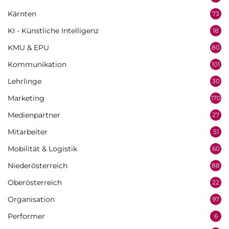
Kärnten
73
KI - Künstliche Intelligenz
18
KMU & EPU
80
Kommunikation
101
Lehrlinge
30
Marketing
170
Medienpartner
27
Mitarbeiter
51
Mobilität & Logistik
60
Niederösterreich
88
Oberösterreich
22
Organisation
97
Performer
6