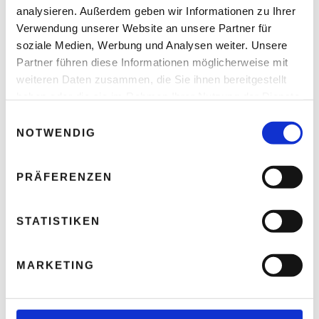
analysieren. Außerdem geben wir Informationen zu Ihrer
Verwendung unserer Website an unsere Partner für
soziale Medien, Werbung und Analysen weiter. Unsere
Partner führen diese Informationen möglicherweise mit
Christian Hillinger – Als Freigeist die
weiteren Daten zusammen, die Sie ihnen bereitgestellt
Selbständigkeit immer schon fasziniert
haben oder die sie im Rahmen Ihrer Nutzung der Dienste
gesammelt haben.
Thomas Nasswetter
3. AUGUST 2026
E
NOTWENDIG
i
n
w
PRÄFERENZEN
i
READ NEXT
l
Modemuffel oder
l
STATISTIKEN
Fashionqueen: Frauen
i
shoppen Mode – Männer
kaufen Kleidung
g
MARKETING
u
n
g
Leave A Reply