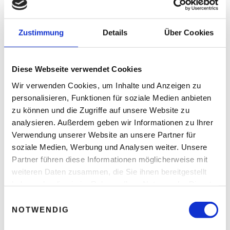
Zustimmung
Details
Über Cookies
NAME, E-MAIL-ADRESSE UND WEBSITE IN
DIESEM BROWSER FÜR MEINEN NÄCHSTEN
KOMMENTAR SPEICHERN.
Diese Webseite verwendet Cookies
Wir verwenden Cookies, um Inhalte und Anzeigen zu
personalisieren, Funktionen für soziale Medien anbieten
zu können und die Zugriffe auf unsere Website zu
analysieren. Außerdem geben wir Informationen zu Ihrer
Verwendung unserer Website an unsere Partner für
soziale Medien, Werbung und Analysen weiter. Unsere
Partner führen diese Informationen möglicherweise mit
Recent Posts
weiteren Daten zusammen, die Sie ihnen bereitgestellt
haben oder die sie im Rahmen Ihrer Nutzung der Dienste
Wenn die Jungen gehen trifft das die
gesammelt haben.
E
Wirtschaft
NOTWENDIG
i
n