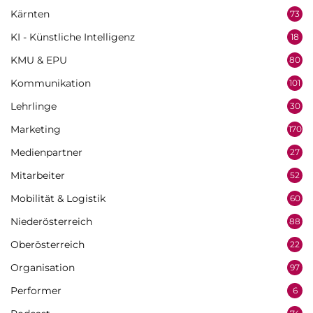
Kärnten
73
KI - Künstliche Intelligenz
18
KMU & EPU
80
Kommunikation
101
Lehrlinge
30
Marketing
170
Medienpartner
27
Mitarbeiter
52
Mobilität & Logistik
60
Niederösterreich
88
Oberösterreich
22
Organisation
97
Performer
6