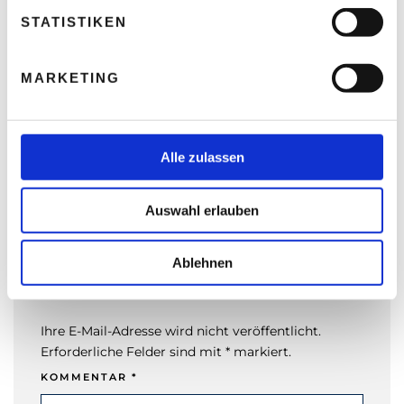
l
Selbständigkeit immer schon fasziniert
l
STATISTIKEN
Thomas Nasswetter
3. AUGUST 2026
i
g
MARKETING
u
n
g
READ NEXT
s
Alle zulassen
Lehre im Fokus: ...
a
engagierte Lehrherren
sollten wieder mehr
u
Lehrlinge aufnehmen!!
Auswahl erlauben
s
w
a
Ablehnen
h
Leave A Reply
l
Ihre E-Mail-Adresse wird nicht veröffentlicht.
Erforderliche Felder sind mit * markiert.
KOMMENTAR
*