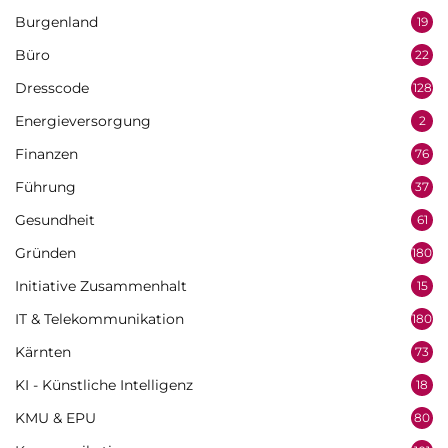
Burgenland
19
Büro
22
Dresscode
128
Energieversorgung
2
Finanzen
76
Führung
37
Gesundheit
61
Gründen
180
Initiative Zusammenhalt
15
IT & Telekommunikation
180
Kärnten
73
KI - Künstliche Intelligenz
18
KMU & EPU
80