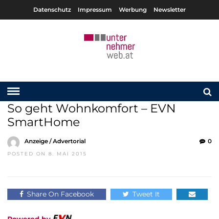
Datenschutz
Impressum
Werbung
Newsletter
So geht Wohnkomfort – EVN
SmartHome
Anzeige / Advertorial
0
POSTED ON 8. MAI 2015
Share On Facebook
Tweet It