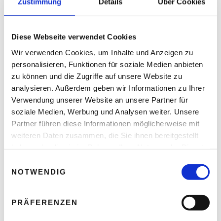
Zustimmung
Details
Über Cookies
Arbeitsschutz – Wann Hitze für Menschen
lebensgefährlich wird
Diese Webseite verwendet Cookies
Thomas Nasswetter
4. AUGUST 2026
Wir verwenden Cookies, um Inhalte und Anzeigen zu
personalisieren, Funktionen für soziale Medien anbieten
zu können und die Zugriffe auf unsere Website zu
analysieren. Außerdem geben wir Informationen zu Ihrer
Verwendung unserer Website an unsere Partner für
soziale Medien, Werbung und Analysen weiter. Unsere
Partner führen diese Informationen möglicherweise mit
weiteren Daten zusammen, die Sie ihnen bereitgestellt
haben oder die sie im Rahmen Ihrer Nutzung der Dienste
gesammelt haben.
E
NOTWENDIG
i
n
w
PRÄFERENZEN
i
Christian Hillinger – Als Freigeist die