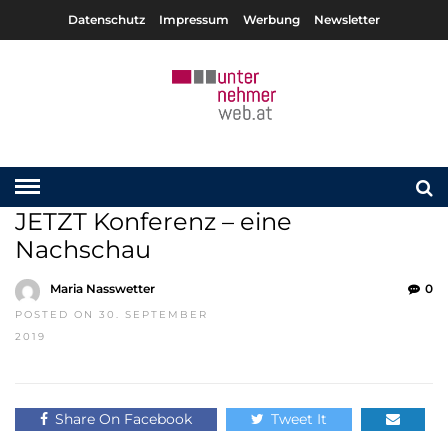
Datenschutz
Impressum
Werbung
Newsletter
JETZT Konferenz – eine
Nachschau
Maria Nasswetter
0
POSTED ON 30. SEPTEMBER
2019
Share On Facebook
Tweet It