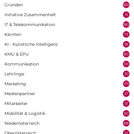
Gründen
180
Initiative Zusammenhalt
15
IT & Telekommunikation
180
Kärnten
73
KI - Künstliche Intelligenz
18
KMU & EPU
80
Kommunikation
101
Lehrlinge
30
Marketing
170
Medienpartner
27
Mitarbeiter
51
Mobilität & Logistik
60
Niederösterreich
88
Oberösterreich
22