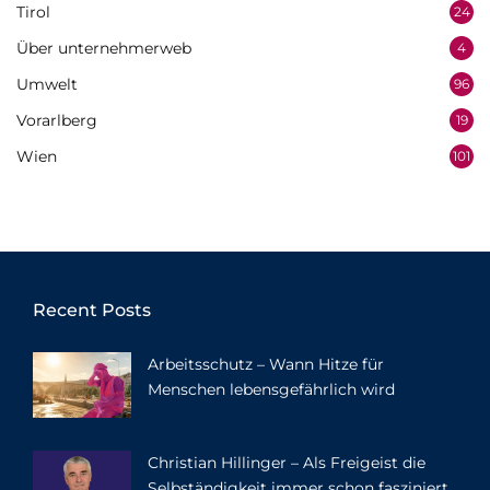
Tirol
24
Über unternehmerweb
4
Umwelt
96
Vorarlberg
19
Wien
101
Recent Posts
Arbeitsschutz – Wann Hitze für
Menschen lebensgefährlich wird
Christian Hillinger – Als Freigeist die
Selbständigkeit immer schon fasziniert