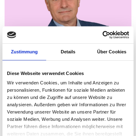
Zustimmung
Details
Über Cookies
Christian Hillinger – Als Freigeist die
Selbständigkeit immer schon fasziniert
Diese Webseite verwendet Cookies
Thomas Nasswetter
3. AUGUST 2026
Wir verwenden Cookies, um Inhalte und Anzeigen zu
personalisieren, Funktionen für soziale Medien anbieten
zu können und die Zugriffe auf unsere Website zu
analysieren. Außerdem geben wir Informationen zu Ihrer
READ NEXT
Verwendung unserer Website an unsere Partner für
Waltraud Martius,
soziale Medien, Werbung und Analysen weiter. Unsere
Franchise-Beraterin: ...
Partner führen diese Informationen möglicherweise mit
wichtig ist eine starke
weiteren Daten zusammen, die Sie ihnen bereitgestellt
Vision!