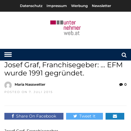
Datenschutz
Impressum
Werbung
Newsletter
Josef Graf, Franchisegeber: … EFM
wurde 1991 gegründet.
Maria Nasswetter
0
POSTED ON 7. JULI 2015
Share On Facebook
Tweet It