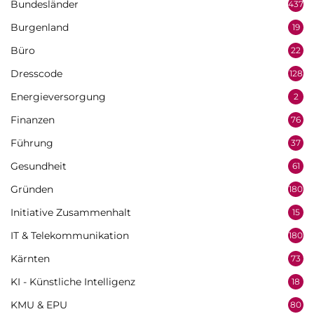
Bundesländer
437
Burgenland
19
Büro
22
Dresscode
128
Energieversorgung
2
Finanzen
76
Führung
37
Gesundheit
61
Gründen
180
Initiative Zusammenhalt
15
IT & Telekommunikation
180
Kärnten
73
KI - Künstliche Intelligenz
18
KMU & EPU
80