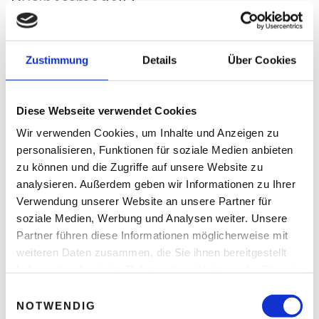
Businessmodell?
In der Zentrale in Graz verzichten wir
großteils auf das Auto und wählen die
Zustimmung
Details
Über Cookies
umweltfreundliche Anreise mit den
öffentlichen Verkehrsmitteln. Das wird
Diese Webseite verwendet Cookies
vom Unternehmen auch finanziell
Wir verwenden Cookies, um Inhalte und Anzeigen zu
gefördert. Unsere Datenbank wird
personalisieren, Funktionen für soziale Medien anbieten
außerdem weitgehend elektronisch
zu können und die Zugriffe auf unsere Website zu
geführt, damit wir den Papierkonsum
analysieren. Außerdem geben wir Informationen zu Ihrer
Verwendung unserer Website an unsere Partner für
auf das notwendige Minimum
soziale Medien, Werbung und Analysen weiter. Unsere
reduzieren. Bei der Wahl unserer
Partner führen diese Informationen möglicherweise mit
Getränke und Lebensmitteln im Büro
weiteren Daten zusammen, die Sie ihnen bereitgestellt
bedienen wir uns weitgehend an
haben oder die sie im Rahmen Ihrer Nutzung der Dienste
biologischen und/oder Fairtrade-
gesammelt haben.
E
Produkten. Und trotzdem sind wir
NOTWENDIG
i