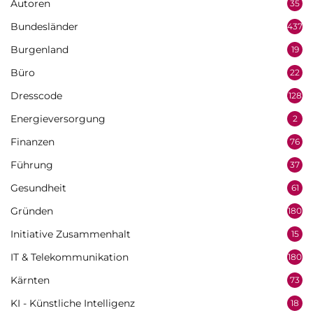
Autoren
35
Bundesländer
437
Burgenland
19
Büro
22
Dresscode
128
Energieversorgung
2
Finanzen
76
Führung
37
Gesundheit
61
Gründen
180
Initiative Zusammenhalt
15
IT & Telekommunikation
180
Kärnten
73
KI - Künstliche Intelligenz
18