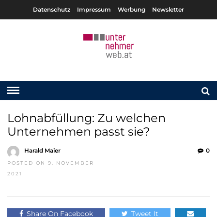
Datenschutz
Impressum
Werbung
Newsletter
Lohnabfüllung: Zu welchen
Unternehmen passt sie?
Harald Maier
0
POSTED ON 9. NOVEMBER
2021
Share On Facebook
Tweet It