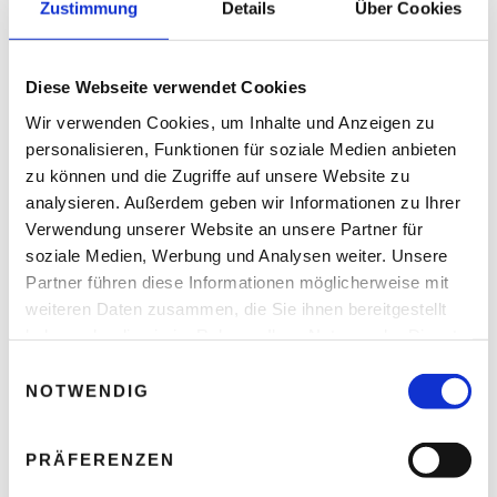
Zustimmung
Details
Über Cookies
Diese Webseite verwendet Cookies
Arbeitsschutz – Wann Hitze für Menschen
Wir verwenden Cookies, um Inhalte und Anzeigen zu
lebensgefährlich wird
personalisieren, Funktionen für soziale Medien anbieten
Thomas Nasswetter
4. AUGUST 2026
zu können und die Zugriffe auf unsere Website zu
analysieren. Außerdem geben wir Informationen zu Ihrer
Verwendung unserer Website an unsere Partner für
soziale Medien, Werbung und Analysen weiter. Unsere
Partner führen diese Informationen möglicherweise mit
weiteren Daten zusammen, die Sie ihnen bereitgestellt
haben oder die sie im Rahmen Ihrer Nutzung der Dienste
gesammelt haben.
E
NOTWENDIG
i
n
w
PRÄFERENZEN
i