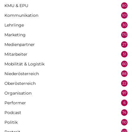
KMU & EPU
80
Kommunikation
101
Lehrlinge
30
Marketing
170
Medienpartner
27
Mitarbeiter
51
Mobilität & Logistik
60
Niederösterreich
88
Oberösterreich
22
Organisation
97
Performer
6
Podcast
74
Politik
110
207