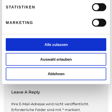
l
l
STATISTIKEN
Christian Hillinger – Als Freigeist die
Selbständigkeit immer schon fasziniert
i
g
Thomas Nasswetter
3. AUGUST 2026
MARKETING
u
n
g
s
Alle zulassen
a
READ NEXT
u
Öffnungsrate ade! – Apples
Auswahl erlauben
iOS 15 Mail Privacy
s
Protection
w
a
Ablehnen
h
l
Leave A Reply
Ihre E-Mail-Adresse wird nicht veröffentlicht.
Erforderliche Felder sind mit * markiert.