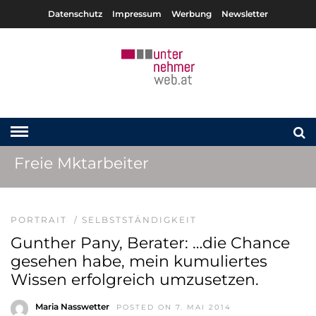
Datenschutz
Impressum
Werbung
Newsletter
Freie Mktarbeiter
PORTRAIT
/
SELBSTSTÄNDIGKEIT
Gunther Pany, Berater: …die Chance
gesehen habe, mein kumuliertes
Wissen erfolgreich umzusetzen.
Maria Nasswetter
POSTED ON 7. MAI 2014